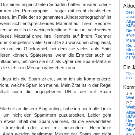
nd für einen angerichteten Schaden haften müssen oder –
Aktu
 Formen der Pornographie – sogar mit recht drastischen
best 
arou
sen. Im Falle der so genannten „Kinderpornographie“ ist
Allg
r, wenn sich entsprechendes Material auf ihrem Rechner
BM
en schnell in die wenig erfreuliche Situation, nachweisen
Die 
erwar
ieses Material ohne ihre Kenntnis auf ihrem Rechner
Mari
che Kompetenz vieler Gerichte zu wünschen übrig lässt,
Re: 
bei um ein Glücksspiel, bei dem sie vieles aufs Spiel
Steu
Kont
lieren können. Spätestens, wenn die Ermittler auch an
01.0
auftauchen, befinden sie sich als Opfer der Spam-Mafia in
Ein J
, die sich kein Mensch wünschen kann.
"Die 
exkl
, dass ich die Spam zitiere, wenn ich sie kommentiere.
icht, welche Spam ich meine. Mein Zitat ist in der Regel
Komm
enthält auch die angegebenen URLs der mit Spam
J.R.
Wer
P.C.
Wer
Mitarbeit an diesem Blog anfing, habe ich noch alle Links
Allg
, um nicht den Spammern zuzuarbeiten. Leider geht
BMW 
h etwas Inhalt der Spam verloren, da die verwendeten
Der 
Allg
 strunzdoof oder aber mit besonderer Heimtücke
Die 
. Auch werden bestimmte Muster der Spam gar nicht
erwar