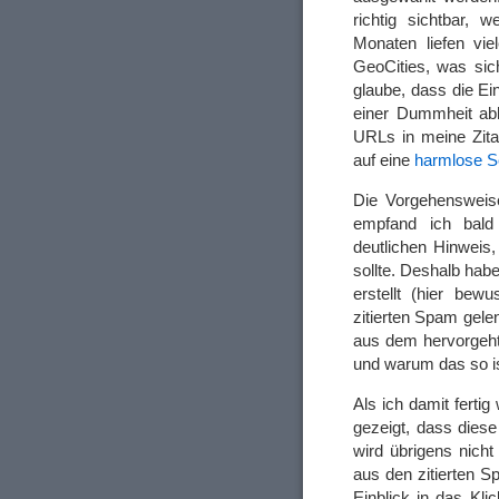
richtig sichtbar,
Monaten liefen vie
GeoCities, was sich
glaube, dass die Ei
einer Dummheit abh
URLs in meine Zita
auf eine
harmlose S
Die Vorgehensweise
empfand ich bald 
deutlichen Hinweis
sollte. Deshalb hab
erstellt (hier bewu
zitierten Spam gelen
aus dem hervorgeht,
und warum das so is
Als ich damit fertig
gezeigt, dass diese
wird übrigens nicht
aus den zitierten S
Einblick in das Kli