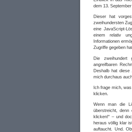
dem 13. September 2
Dieser hat vorges
zweihundersten Zugr
eine JavaScript-Lö
einem relativ un
Informationen ermög
Zugriffe gegeben hat
Die zweihundert g
angreifbaren Rech
Deshalb hat diese 
mich durchaus auch
Ich frage mich, was
klicken.
Wenn man die Li
überstreicht, denn 
klicken!“ – und d
heraus völlig klar i
auftaucht. Und. Ob