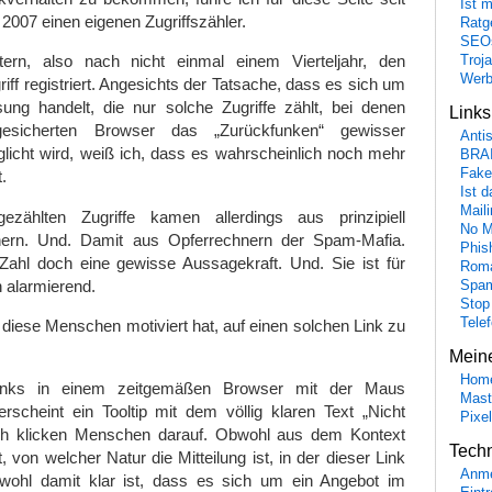
Ist 
007 einen eigenen Zugriffszähler.
Ratge
SEO
tern, also nach nicht einmal einem Vierteljahr, den
Troj
Wer
iff registriert. Angesichts der Tatsache, dass es sich um
sung handelt, die nur solche Zugriffe zählt, bei denen
Link
gesicherten Browser das „Zurückfunken“ gewisser
Anti
licht wird, weiß ich, dass es wahrscheinlich noch mehr
BRA
Fake
.
Ist 
Maili
ezählten Zugriffe kamen allerdings aus prinzipiell
No M
nern. Und. Damit aus Opferrechnern der Spam-Mafia.
Phis
Zahl doch eine gewisse Aussagekraft. Und. Sie ist für
Roma
 alarmierend.
Spa
Stop
Tele
 diese Menschen motiviert hat, auf einen solchen Link zu
Mein
Hom
nks in einem zeitgemäßen Browser mit der Maus
Mast
erscheint ein Tooltip mit dem völlig klaren Text „Nicht
Pixe
och klicken Menschen darauf. Obwohl aus dem Kontext
Tech
st, von welcher Natur die Mitteilung ist, in der dieser Link
Anme
wohl damit klar ist, dass es sich um ein Angebot im