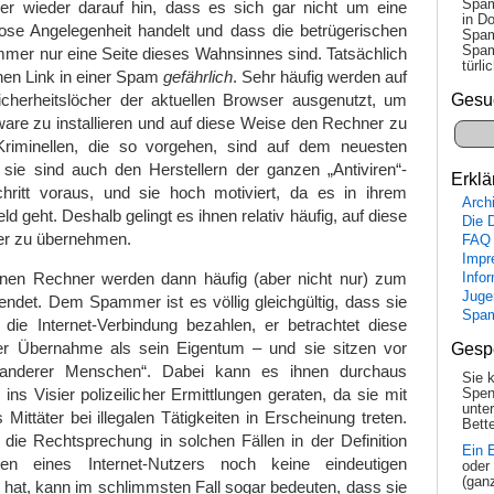
Spam
r wieder darauf hin, dass es sich gar nicht um eine
in Do
lose Angelegenheit handelt und dass die betrügerischen
Spam
Spam
mer nur eine Seite dieses Wahnsinnes sind. Tatsächlich
tür­l
einen Link in einer Spam
gefährlich
. Sehr häufig werden auf
Gesu
herheitslöcher der aktuellen Browser ausgenutzt, um
are zu installieren und auf diese Weise den Rechner zu
riminellen, die so vorgehen, sind auf dem neuesten
 sie sind auch den Herstellern der ganzen „Antiviren“-
Erklä
ritt voraus, und sie hoch motiviert, da es in ihrem
Arch
d geht. Deshalb gelingt es ihnen relativ häufig, auf diese
Die 
er zu übernehmen.
FAQ
Impr
en Rechner werden dann häufig (aber nicht nur) zum
Info
Juge
det. Dem Spammer ist es völlig gleichgültig, dass sie
Spa
ie Internet-Verbindung bezahlen, er betrachtet diese
r Übernahme als sein Eigentum – und sie sitzen vor
Gesp
anderer Menschen“. Dabei kann es ihnen durchaus
Sie 
ins Visier polizeilicher Ermittlungen geraten, da sie mit
Spen
unte
 Mittäter bei illegalen Tätigkeiten in Erscheinung treten.
Bette
die Rechtsprechung in solchen Fällen in der Definition
Ein 
chten eines Internet-Nutzers noch keine eindeutigen
oder
(gan
hat, kann im schlimmsten Fall sogar bedeuten, dass sie