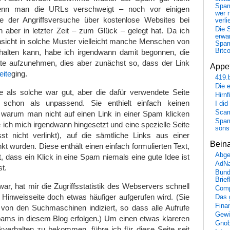
Spa
 wenn man die URLs verschweigt – noch vor einigen
wer n
le der Angriffsversuche über kostenlose Websites bei
verli
Die 
 aber in letzter Zeit – zum Glück – gelegt hat. Da ich
erwar
nsicht in solche Muster vielleicht manche Menschen von
Spa
Bitc
alten kann, habe ich irgendwann damit begonnen, die
te aufzunehmen, dies aber zunächst so, dass der Link
Appet
eite
ging.
419.
Die 
 als solche war gut, aber die dafür verwendete Seite
Hirn
schon als unpassend. Sie enthielt einfach keinen
I did
Scam
, warum man nicht auf einen Link in einer Spam klicken
Spam
e ich mich irgendwann hingesetzt und eine spezielle Seite
sons
sst nicht verlinkt), auf die sämtliche Links aus einer
Bein
kt wurden. Diese enthält einen einfach formulierten Text,
Abge
 dass ein Klick in eine Spam niemals eine gute Idee ist
AdN
t.
Bund
Brie
 war, hat mir die Zugriffsstatistik des Webservers schnell
Comp
 Hinweisseite doch etwas häufiger aufgerufen wird. (Sie
Das 
Fina
 von den Suchmaschinen indiziert, so dass alle Aufrufe
Gewi
pams in diesem Blog erfolgen.) Um einen etwas klareren
Gnob
ckverhalten zu bekommen, führe ich für diese Seite seit