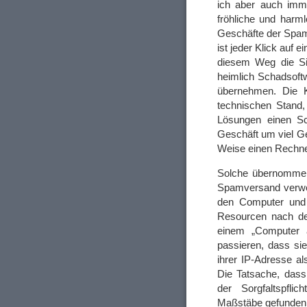
ich aber auch imme
fröhliche und harm
Geschäfte der Spam
ist jeder Klick auf 
diesem Weg die Sic
heimlich Schadsoftw
übernehmen. Die K
technischen Stand,
Lösungen einen Sch
Geschäft um viel Gel
Weise einen Rechn
Solche übernommen
Spamversand verwen
den Computer und d
Resourcen nach de
einem „Computer 
passieren, dass sie 
ihrer IP-Adresse als
Die Tatsache, dass 
der Sorgfaltspfli
Maßstäbe gefunden 