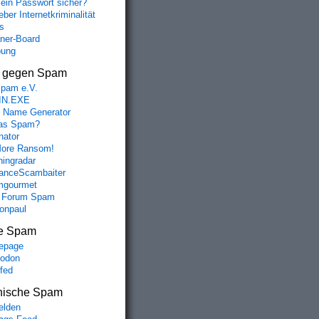
mein Passwort sicher?
ber Internetkriminalität
s
aner-Board
bung
s gegen Spam
spam e.V.
IN.EXE
 Name Generator
das Spam?
nator
ore Ransom!
hingradar
nceScambaiter
mgourmet
 Forum Spam
fonpaul
e Spam
epage
odon
lfed
nische Spam
lden