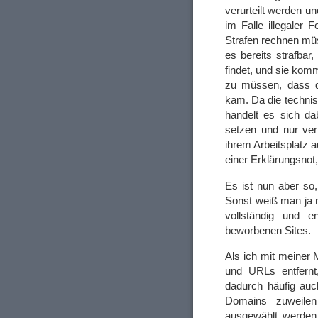
verurteilt werden u
im Falle illegaler
Strafen rechnen müs
es bereits strafba
findet, und sie komm
zu müssen, dass d
kam. Da die technis
handelt es sich da
setzen und nur ver
ihrem Arbeitsplatz 
einer Erklärungsnot
Es ist nun aber so
Sonst weiß man ja n
vollständig und 
beworbenen Sites.
Als ich mit meiner 
und URLs entfernt
dadurch häufig auc
Domains zuweilen
ausgewählt werden