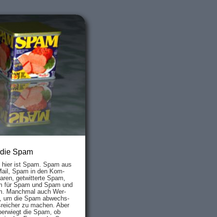
 die Spam
s hier ist Spam. Spam aus
Mail, Spam in den Kom­
aren, ge­twit­ter­te Spam,
 für Spam und Spam und
. Manch­mal auch Wer­
, um die Spam ab­wechs­
­reich­er zu mach­en. Aber
ber­wiegt die Spam, ob