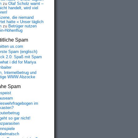
m
zu
Olaf Scholz warnt –
icht handelt, wird viel
eren!
Szene, die niemand
tet hatte « Unser täglich
m
zu
Betrüger nutzen
oin-Höhenflug
itliche Spam
bitten us.com
erste Spam (englisch)
fick 2.0: Spaß mit Spam
 what i did for Mariya
baiter
, Internetbetrug und
tige WWW Abzocke
ahe Spam
speist
auseam
eswehrfragebogen im
fkasten?
uterbetrug
geht so gar nicht!
nzparasiten
nnspiele
belmatsch