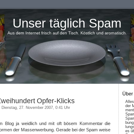
Unser täglich Spam
Aus dem Internet frisch auf den Tisch. Köstlich und aromatisch.
Über
weihundert Opfer-Klicks
Alle
der 
Dienstag, 27. November 2007, 0:41 Uhr
men­t
Spam
Spam
bung
sem Blog ja weidlich und mit oft bösem Kommentar die
lungs
ormen der Massenwerbung. Gerade bei der Spam weise
es ü