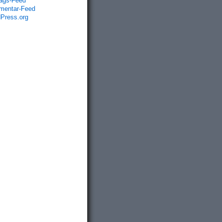
rags-Feed
entar-Feed
Press.org