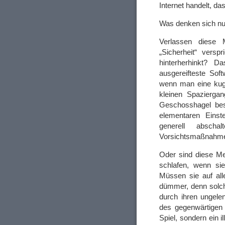
Internet handelt, da
Was denken sich nu
Verlassen diese M
„Sicherheit“ versp
hinterherhinkt? 
ausgereifteste Sof
wenn man eine kuge
kleinen Spazierga
Geschosshagel bes
elementaren Einst
generell abscha
Vorsichtsmaßnahme 
Oder sind diese Me
schlafen, wenn sie
Müssen sie auf all
dümmer, denn solc
durch ihren ungele
des gegenwärtigen 
Spiel, sondern ein i