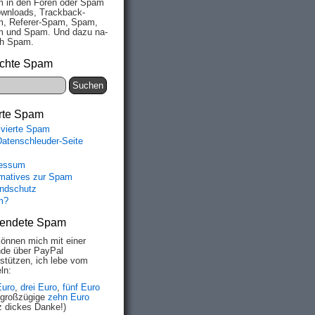
 in den Fo­ren oder Spam
wn­loads, Track­back-
, Re­fe­rer-Spam, Spam,
 und Spam. Und da­zu na­
ich Spam.
chte Spam
rte Spam
ivierte Spam
Datenschleuder-Seite
essum
rmatives zur Spam
ndschutz
m?
endete Spam
können mich mit einer
de über PayPal
rstützen, ich lebe vom
ln:
Euro
,
drei Euro
,
fünf Euro
 großzügige
zehn Euro
z dickes Danke!)