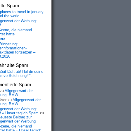
elle Spam
places to travel in january
nd the world
egenwart der Werbung:
W
Szene, die niemand
tet hatte
etta
Erinnerung:
erinformationen-
aktdaten fortsetzen –
8.2026
ahr alte Spam
Zeit läuft ab! Hol dir deine
usive Belohnung!"".
entierte Spam
zu
Allgegenwart der
bung: BMW
User
zu
Allgegenwart der
bung: BMW
egenwart der Werbung:
« Unser täglich Spam
zu
neueste Beitrag zur
egenwart der Werbung
Szene, die niemand
tet hatte « Unser täglich