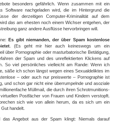
ebote besonders gefährlich. Wenn zusammen mit ein
s Software nachgeladen wird, die im Hintergrund die
üsse der derzeitigen Computer-Kriminalität auf dem
 wird
das
am ehesten noch einem Wichser entgehen, der
streibung ganz andere Ausflüsse hervorbringen will.
ine:
Es gibt niemanden, der über Spam kostenlose
ietet
. (Es geht mir hier auch keineswegs um ein
eil über Pornographie oder masturbatorische Betätigung,
ahren der Spam und des unreflektierten Klickens auf
m. So viel persönliches vielleicht am Rande: Wenn ich
e, säße ich schon längst wegen eines Sexualdeliktes im
stenlose – oder auch nur preiswerte – Pornographie ist
, und schon gar nicht eine überrumpelnde und asoziale
illionenfache Müllmail, die durch ihren Schrotmunitions-
virtuellen Postfächer von Frauen und Kindern verstopft.
rechen sich wie von allein herum, da es sich um ein
 Gut handelt.
d das Angebot aus der Spam klingt: Niemals darauf