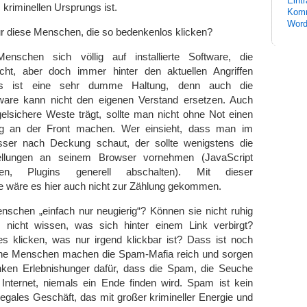
Eint
s kriminellen Ursprungs ist.
Komm
Word
r diese Menschen, die so bedenkenlos klicken?
enschen sich völlig auf installierte Software, die
richt, aber doch immer hinter den aktuellen Angriffen
Das ist eine sehr dumme Haltung, denn auch die
tware kann nicht den eigenen Verstand ersetzen. Auch
lsichere Weste trägt, sollte man nicht ohne Not einen
ng an der Front machen. Wer einsieht, dass man im
ser nach Deckung schaut, der sollte wenigstens die
ellungen an seinem Browser vornehmen (JavaScript
lten, Plugins generell abschalten). Mit dieser
wäre es hier auch nicht zur Zählung gekommen.
nschen „einfach nur neugierig“? Können sie nicht ruhig
 nicht wissen, was sich hinter einem Link verbirgt?
es klicken, was nur irgend klickbar ist? Dass ist noch
he Menschen machen die Spam-Mafia reich und sorgen
nken Erlebnishunger dafür, dass die Spam, die Seuche
Internet, niemals ein Ende finden wird. Spam ist kein
llegales Geschäft, das mit großer krimineller Energie und