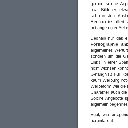
gerade solche Ang
paar Bildchen etwa
schlimmsten Ausfl
Rechner installiert,
mit angeregter Selb
Deshalb nur das e
Pornographie anb
allgemeines Werturt
sondern um die Gef
Links in einer Spa
nicht wichsen könnt
Gefängnis.) Für ko
kaum Werbung nötig
Werbeform wie die m
Charakter auch die 
Solche Angebote sp
allgemein begehrtes
Egal, wie erregen
hereinfallen!