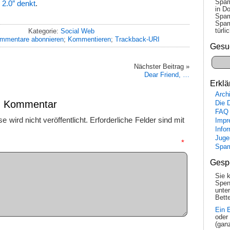
Spam
2.0″ denkt
.
in Do
Spam
Spam
tür­l
Kategorie:
Social Web
mmentare abonnieren
;
Kommentieren
;
Trackback-URI
Gesu
Nächster Beitrag »
Dear Friend, …
Erklä
Arch
en Kommentar
Die 
FAQ
 wird nicht veröffentlicht.
Erforderliche Felder sind mit
Impr
Info
Juge
mmentar
*
Spa
Gesp
Sie 
Spen
unte
Bette
Ein 
oder
(gan