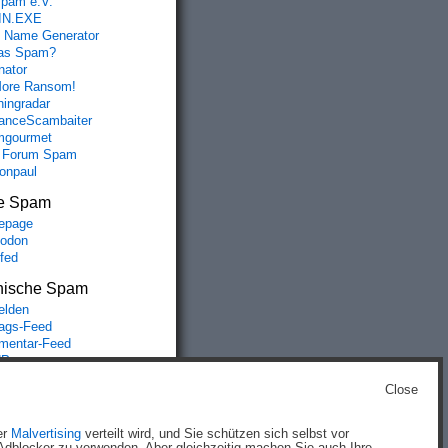
spam e.V.
IN.EXE
 Name Generator
das Spam?
nator
ore Ransom!
hingradar
nceScambaiter
mgourmet
 Forum Spam
fonpaul
e Spam
epage
odon
lfed
nische Spam
lden
rags-Feed
entar-Feed
Press.org
Close
g
)
er
Malvertising
verteilt wird, und Sie schützen sich selbst vor