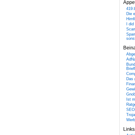
Appet
419.
Die 
Hirn
I did
Scam
Spam
sons
Bein
Abge
AdN
Bund
Brie
Comp
Das 
Fina
Gewi
Gnob
Ist 
Ratge
SEO
Troj
Wer
Link