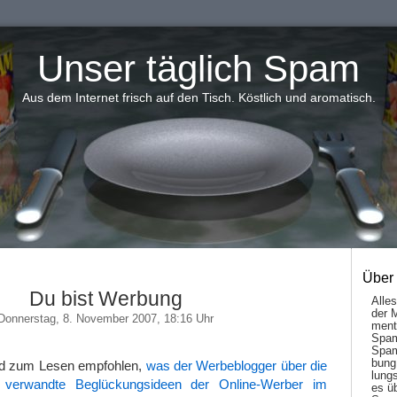
Unser täglich Spam
Aus dem Internet frisch auf den Tisch. Köstlich und aromatisch.
Über
Du bist Werbung
Alle
der 
Donnerstag, 8. November 2007, 18:16 Uhr
men­t
Spam
Spam
bung
und zum Lesen empfohlen,
was der Werbeblogger über die
lungs
verwandte Beglückungsideen der Online-Werber im
es ü