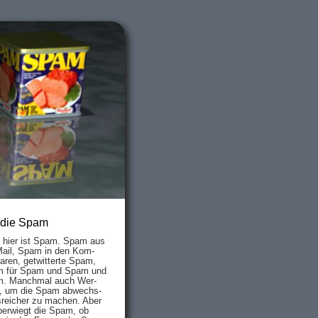
 die Spam
s hier ist Spam. Spam aus
Mail, Spam in den Kom­
aren, ge­twit­ter­te Spam,
 für Spam und Spam und
. Manch­mal auch Wer­
, um die Spam ab­wechs­
­reich­er zu mach­en. Aber
ber­wiegt die Spam, ob