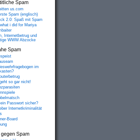
itliche Spam
bitten us.com
erste Spam (englisch)
fick 2.0: Spaß mit Spam
 what i did for Mariya
baiter
, Internetbetrug und
tige WWW Abzocke
ahe Spam
speist
auseam
eswehrfragebogen im
fkasten?
uterbetrug
geht so gar nicht!
nzparasiten
nnspiele
belmatsch
mein Passwort sicher?
ber Internetkriminalität
s
aner-Board
bung
s gegen Spam