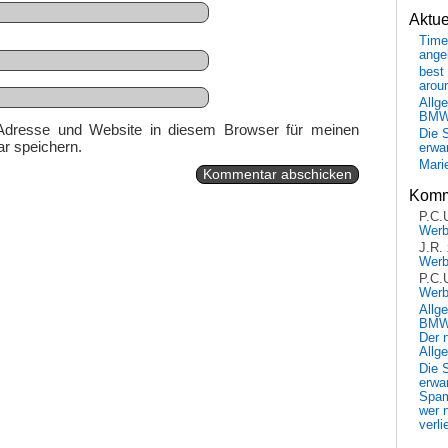
Aktu
Time
ange
best 
arou
Allg
BM
Adresse und Website in diesem Browser für meinen
Die 
r speichern.
erwar
Mari
Komm
P.C.
Wer
J.R.
Wer
P.C.
Wer
Allg
BMW 
Der 
Allg
Die 
erwar
Spa
wer n
verli