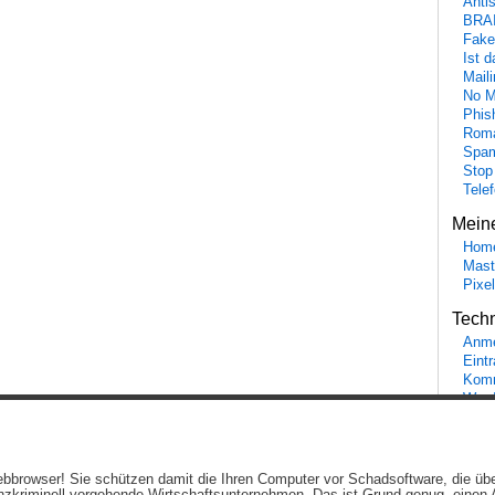
Anti
BRA
Fake
Ist 
Maili
No M
Phis
Roma
Spa
Stop
Tele
Mein
Hom
Mast
Pixe
Tech
Anme
Eint
Komm
Word
Ein genussvolles Blog von
Elias Schwerdtfeger
(
Lizenz
,
Datenschutzerklärun
 Webbrowser! Sie schützen damit die Ihren Computer vor Schadsoftware, die üb
Beiträge (RSS)
und
Kommentare (RSS)
.