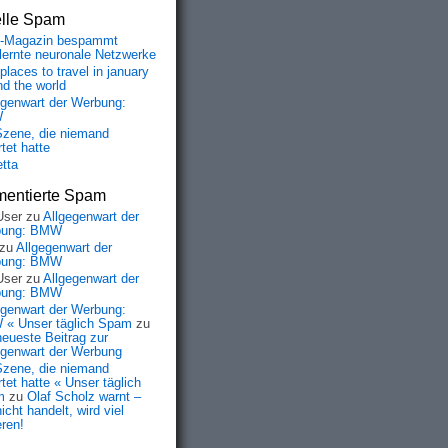
elle Spam
-Magazin bespammt
lernte neuronale Netzwerke
places to travel in january
nd the world
egenwart der Werbung:
W
Szene, die niemand
tet hatte
etta
entierte Spam
User
zu
Allgegenwart der
bung: BMW
zu
Allgegenwart der
bung: BMW
User
zu
Allgegenwart der
bung: BMW
egenwart der Werbung:
« Unser täglich Spam
zu
neueste Beitrag zur
egenwart der Werbung
Szene, die niemand
tet hatte « Unser täglich
m
zu
Olaf Scholz warnt –
icht handelt, wird viel
eren!