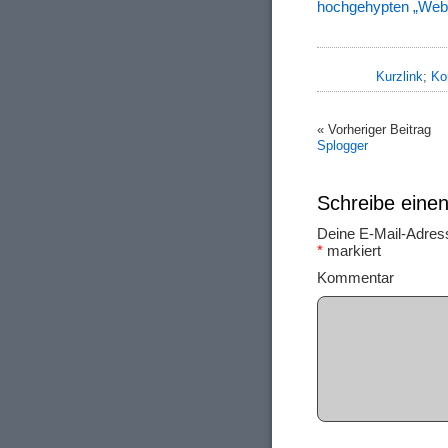
hochgehypten „Web 
Kurzlink
;
Ko
« Vorheriger Beitrag
Splogger
Schreibe ein
Deine E-Mail-Adresse
*
markiert
Ko