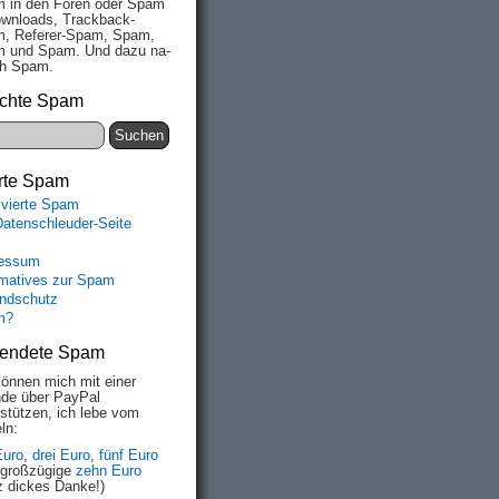
 in den Fo­ren oder Spam
wn­loads, Track­back-
, Re­fe­rer-Spam, Spam,
 und Spam. Und da­zu na­
ich Spam.
chte Spam
rte Spam
ivierte Spam
Datenschleuder-Seite
essum
rmatives zur Spam
ndschutz
m?
endete Spam
können mich mit einer
de über PayPal
rstützen, ich lebe vom
ln:
Euro
,
drei Euro
,
fünf Euro
 großzügige
zehn Euro
z dickes Danke!)