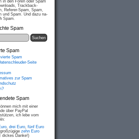
 in den Fo­ren oder Spam
wn­loads, Track­back-
, Re­fe­rer-Spam, Spam,
 und Spam. Und da­zu na­
ich Spam.
chte Spam
rte Spam
ivierte Spam
Datenschleuder-Seite
essum
rmatives zur Spam
ndschutz
m?
endete Spam
können mich mit einer
de über PayPal
rstützen, ich lebe vom
ln:
Euro
,
drei Euro
,
fünf Euro
 großzügige
zehn Euro
z dickes Danke!)