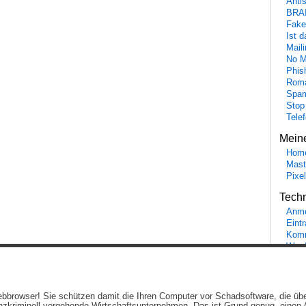
Anti
BRA
Fake
Ist 
Maili
No M
Phis
Roma
Spa
Stop
Tele
Mein
Hom
Mast
Pixe
Tech
Anme
Eint
Komm
Word
Ein genussvolles Blog von
Elias Schwerdtfeger
(
Lizenz
,
Datenschutzerklärun
 Webbrowser! Sie schützen damit die Ihren Computer vor Schadsoftware, die üb
Beiträge (RSS)
und
Kommentare (RSS)
.