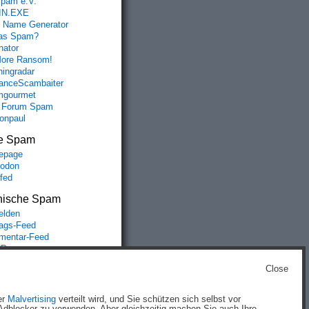
spam e.V.
IN.EXE
 Name Generator
das Spam?
nator
ore Ransom!
hingradar
nceScambaiter
mgourmet
 Forum Spam
fonpaul
e Spam
epage
odon
lfed
nische Spam
lden
rags-Feed
entar-Feed
Press.org
Close
g
)
er
Malvertising
verteilt wird, und Sie schützen sich selbst vor