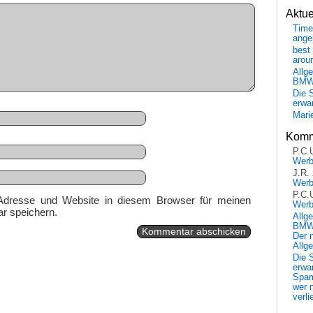
Aktu
Time
ange
best 
arou
Allg
BM
Die 
erwar
Mari
Komm
P.C.
Wer
J.R.
Wer
P.C.
Adresse und Website in diesem Browser für meinen
Wer
r speichern.
Allg
BMW 
Der 
Allg
Die 
erwar
Spa
wer n
verli