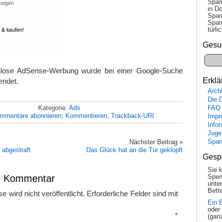
Spam
in Do
Spam
Spam
tür­l
Gesu
nlose AdSense-Werbung wurde bei einer Google-Suche
Erklä
endet.
Arch
Die 
Kategorie:
Ads
FAQ
mmentare abonnieren
;
Kommentieren
;
Trackback-URI
Impr
Info
Juge
Nächster Beitrag »
Spa
abgestraft
Das Glück hat an die Tür geklopft
Gesp
Sie 
en Kommentar
Spen
unte
Bette
 wird nicht veröffentlicht.
Erforderliche Felder sind mit
Ein 
oder
mmentar
*
(gan