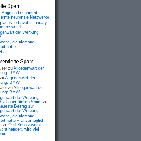
elle Spam
-Magazin bespammt
lernte neuronale Netzwerke
places to travel in january
nd the world
egenwart der Werbung:
W
Szene, die niemand
tet hatte
etta
entierte Spam
User
zu
Allgegenwart der
bung: BMW
zu
Allgegenwart der
bung: BMW
User
zu
Allgegenwart der
bung: BMW
egenwart der Werbung:
« Unser täglich Spam
zu
neueste Beitrag zur
egenwart der Werbung
Szene, die niemand
tet hatte « Unser täglich
m
zu
Olaf Scholz warnt –
icht handelt, wird viel
eren!