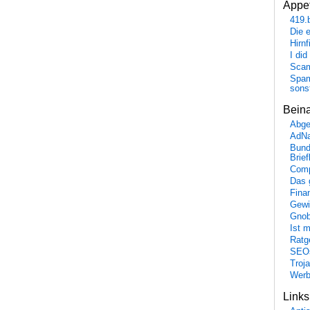
Appet
419.
Die 
Hirn
I did
Scam
Spam
sons
Bein
Abge
AdN
Bund
Brie
Comp
Das 
Fina
Gewi
Gnob
Ist 
Ratge
SEO
Troj
Wer
Link