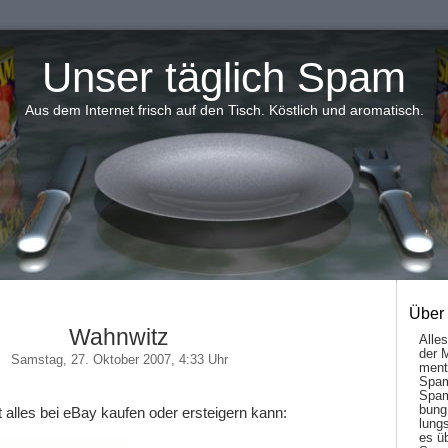
Unser täglich Spam
Aus dem Internet frisch auf den Tisch. Köstlich und aromatisch.
Über
Wahnwitz
Alle
der 
Samstag, 27. Oktober 2007, 4:33 Uhr
men­t
Spam
Spam
bung
alles bei eBay kaufen oder ersteigern kann:
lungs
es ü