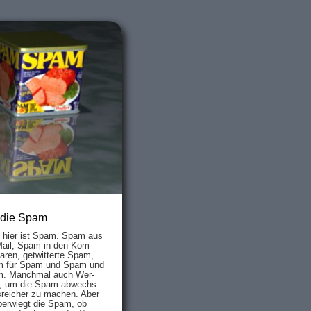
 die Spam
s hier ist Spam. Spam aus
Mail, Spam in den Kom­
aren, ge­twit­ter­te Spam,
 für Spam und Spam und
. Manch­mal auch Wer­
, um die Spam ab­wechs­
­reich­er zu mach­en. Aber
ber­wiegt die Spam, ob