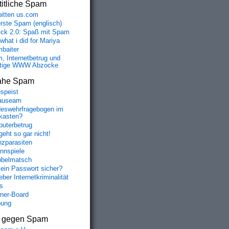
itliche Spam
bitten us.com
erste Spam (englisch)
fick 2.0: Spaß mit Spam
 what i did for Mariya
baiter
, Internetbetrug und
tige WWW Abzocke
ahe Spam
speist
auseam
eswehrfragebogen im
fkasten?
uterbetrug
geht so gar nicht!
nzparasiten
nnspiele
belmatsch
mein Passwort sicher?
ber Internetkriminalität
s
aner-Board
bung
s gegen Spam