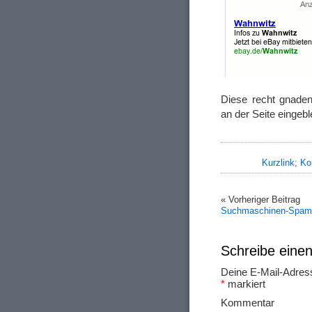
Diese recht gnade
an der Seite eingebl
Kurzlink
;
Ko
« Vorheriger Beitrag
Suchmaschinen-Spam 
Schreibe ein
Deine E-Mail-Adresse
*
markiert
Ko