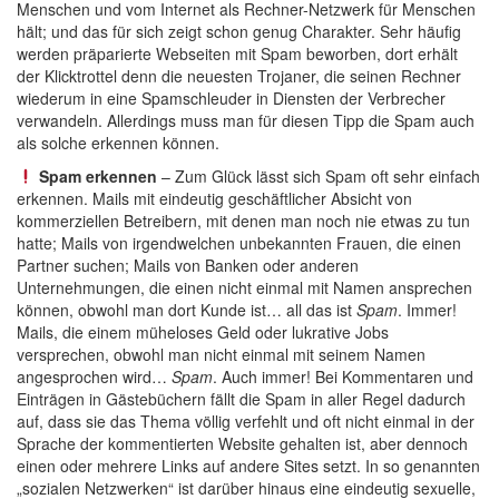
Menschen und vom Internet als Rechner-Netzwerk für Menschen
hält; und das für sich zeigt schon genug Charakter. Sehr häufig
werden präparierte Webseiten mit Spam beworben, dort erhält
der Klicktrottel denn die neuesten Trojaner, die seinen Rechner
wiederum in eine Spamschleuder in Diensten der Verbrecher
verwandeln. Allerdings muss man für diesen Tipp die Spam auch
als solche erkennen können.
Spam erkennen
– Zum Glück lässt sich Spam oft sehr einfach
erkennen. Mails mit eindeutig geschäftlicher Absicht von
kommerziellen Betreibern, mit denen man noch nie etwas zu tun
hatte; Mails von irgendwelchen unbekannten Frauen, die einen
Partner suchen; Mails von Banken oder anderen
Unternehmungen, die einen nicht einmal mit Namen ansprechen
können, obwohl man dort Kunde ist… all das ist
Spam
. Immer!
Mails, die einem müheloses Geld oder lukrative Jobs
versprechen, obwohl man nicht einmal mit seinem Namen
angesprochen wird…
Spam
. Auch immer! Bei Kommentaren und
Einträgen in Gästebüchern fällt die Spam in aller Regel dadurch
auf, dass sie das Thema völlig verfehlt und oft nicht einmal in der
Sprache der kommentierten Website gehalten ist, aber dennoch
einen oder mehrere Links auf andere Sites setzt. In so genannten
„sozialen Netzwerken“ ist darüber hinaus eine eindeutig sexuelle,