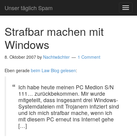
Unser täglich Spam
TOG
NAVI
Strafbar machen mit
Windows
8. Oktober 2007
by
Nachtwächter
1 Comment
Eben gerade
beim Law Blog gelesen
:
Ich habe heute meinen PC Medion S/N
111… zurückbekommen. Mir wurde
mitgeteilt, dass insgesamt drei Windows-
Systemdateien mit Trojanern infiziert sind
und ich mich strafbar mache, wenn ich
mit diesem PC erneut ins Internet gehe
[…]