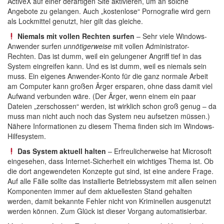
ActiveX auf einer derartigen Site aktivieren, um an solche
Angebote zu gelangen. Auch „kostenlose“ Pornografie wird gern
als Lockmittel genutzt, hier gilt das gleiche.
Niemals mit vollen Rechten surfen
– Sehr viele Windows-
Anwender surfen
unnötigerweise
mit vollen Administrator-
Rechten. Das ist dumm, weil ein gelungener Angriff tief in das
System eingreifen kann. Und es ist dumm, weil es niemals sein
muss. Ein eigenes Anwender-Konto für die ganz normale Arbeit
am Computer kann großen Ärger ersparen, ohne dass damit viel
Aufwand verbunden wäre. (Der Ärger, wenn einem ein paar
Dateien „zerschossen“ werden, ist wirklich schon groß genug – da
muss man nicht auch noch das System neu aufsetzen müssen.)
Nähere Informationen zu diesem Thema finden sich im Windows-
Hilfesystem.
Das System aktuell halten
– Erfreulicherweise hat Microsoft
eingesehen, dass Internet-Sicherheit ein wichtiges Thema ist. Ob
die dort angewendeten Konzepte gut sind, ist eine andere Frage.
Auf alle Fälle sollte das installierte Betriebssystem mit allen seinen
Komponenten immer auf dem aktuellesten Stand gehalten
werden, damit bekannte Fehler nicht von Kriminellen ausgenutzt
werden können. Zum Glück ist dieser Vorgang automatisierbar.