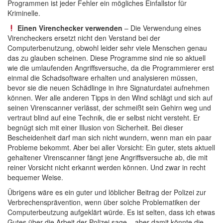
Programmen ist jeder Fehler ein mögliches Einfallstor für
Kriminelle.
Einen Virenchecker verwenden
– Die Verwendung eines
Virencheckers ersetzt nicht den Verstand bei der
Computerbenutzung, obwohl leider sehr viele Menschen genau
das zu glauben scheinen. Diese Programme sind nie so aktuell
wie die umlaufenden Angriffsversuche, da die Programmierer erst
einmal die Schadsoftware erhalten und analysieren müssen,
bevor sie die neuen Schädlinge in ihre Signaturdatei aufnehmen
können. Wer alle anderen Tipps in den Wind schlägt und sich auf
seinen Virenscanner verlässt, der schmeißt sein Gehirn weg und
vertraut blind auf eine Technik, die er selbst nicht versteht. Er
begnügt sich mit einer Illusion von Sicherheit. Bei dieser
Bescheidenheit darf man sich nicht wundern, wenn man ein paar
Probleme bekommt. Aber bei aller Vorsicht: Ein guter, stets aktuell
gehaltener Virenscanner fängt jene Angriffsversuche ab, die mit
reiner Vorsicht nicht erkannt werden können. Und zwar in recht
bequemer Weise.
Übrigens wäre es ein guter und löblicher Beitrag der Polizei zur
Verbrechensprävention, wenn über solche Problematiken der
Computerbeutzung aufgeklärt würde. Es ist selten, dass ich etwas
Gutes über die Arbeit der Polizei sage – aber damit könnte die