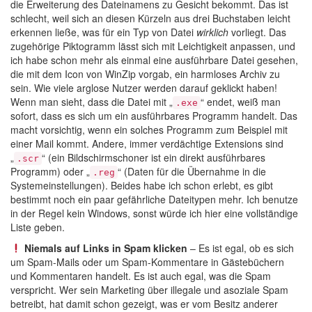
die Erweiterung des Dateinamens zu Gesicht bekommt. Das ist
schlecht, weil sich an diesen Kürzeln aus drei Buchstaben leicht
erkennen ließe, was für ein Typ von Datei
wirklich
vorliegt. Das
zugehörige Piktogramm lässt sich mit Leichtigkeit anpassen, und
ich habe schon mehr als einmal eine ausführbare Datei gesehen,
die mit dem Icon von WinZip vorgab, ein harmloses Archiv zu
sein. Wie viele arglose Nutzer werden darauf geklickt haben!
Wenn man sieht, dass die Datei mit „
“ endet, weiß man
.exe
sofort, dass es sich um ein ausführbares Programm handelt. Das
macht vorsichtig, wenn ein solches Programm zum Beispiel mit
einer Mail kommt. Andere, immer verdächtige Extensions sind
„
“ (ein Bildschirmschoner ist ein direkt ausführbares
.scr
Programm) oder „
“ (Daten für die Übernahme in die
.reg
Systemeinstellungen). Beides habe ich schon erlebt, es gibt
bestimmt noch ein paar gefährliche Dateitypen mehr. Ich benutze
in der Regel kein Windows, sonst würde ich hier eine vollständige
Liste geben.
Niemals auf Links in Spam klicken
– Es ist egal, ob es sich
um Spam-Mails oder um Spam-Kommentare in Gästebüchern
und Kommentaren handelt. Es ist auch egal, was die Spam
verspricht. Wer sein Marketing über illegale und asoziale Spam
betreibt, hat damit schon gezeigt, was er vom Besitz anderer