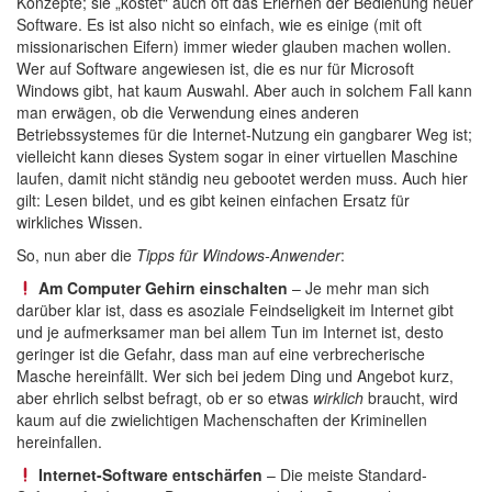
Konzepte; sie „kostet“ auch oft das Erlernen der Bedienung neuer
Software. Es ist also nicht so einfach, wie es einige (mit oft
missionarischen Eifern) immer wieder glauben machen wollen.
Wer auf Software angewiesen ist, die es nur für Microsoft
Windows gibt, hat kaum Auswahl. Aber auch in solchem Fall kann
man erwägen, ob die Verwendung eines anderen
Betriebssystemes für die Internet-Nutzung ein gangbarer Weg ist;
vielleicht kann dieses System sogar in einer virtuellen Maschine
laufen, damit nicht ständig neu gebootet werden muss. Auch hier
gilt: Lesen bildet, und es gibt keinen einfachen Ersatz für
wirkliches Wissen.
So, nun aber die
Tipps für Windows-Anwender
:
Am Computer Gehirn einschalten
– Je mehr man sich
darüber klar ist, dass es asoziale Feindseligkeit im Internet gibt
und je aufmerksamer man bei allem Tun im Internet ist, desto
geringer ist die Gefahr, dass man auf eine verbrecherische
Masche hereinfällt. Wer sich bei jedem Ding und Angebot kurz,
aber ehrlich selbst befragt, ob er so etwas
wirklich
braucht, wird
kaum auf die zwielichtigen Machenschaften der Kriminellen
hereinfallen.
Internet-Software entschärfen
– Die meiste Standard-