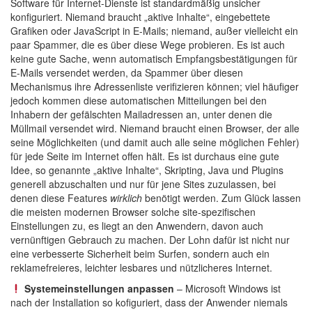
Software für Internet-Dienste ist standardmäßig unsicher
konfiguriert. Niemand braucht „aktive Inhalte“, eingebettete
Grafiken oder JavaScript in E-Mails; niemand, außer vielleicht ein
paar Spammer, die es über diese Wege probieren. Es ist auch
keine gute Sache, wenn automatisch Empfangsbestätigungen für
E-Mails versendet werden, da Spammer über diesen
Mechanismus ihre Adressenliste verifizieren können; viel häufiger
jedoch kommen diese automatischen Mitteilungen bei den
Inhabern der gefälschten Mailadressen an, unter denen die
Müllmail versendet wird. Niemand braucht einen Browser, der alle
seine Möglichkeiten (und damit auch alle seine möglichen Fehler)
für jede Seite im Internet offen hält. Es ist durchaus eine gute
Idee, so genannte „aktive Inhalte“, Skripting, Java und Plugins
generell abzuschalten und nur für jene Sites zuzulassen, bei
denen diese Features
wirklich
benötigt werden. Zum Glück lassen
die meisten modernen Browser solche site-spezifischen
Einstellungen zu, es liegt an den Anwendern, davon auch
vernünftigen Gebrauch zu machen. Der Lohn dafür ist nicht nur
eine verbesserte Sicherheit beim Surfen, sondern auch ein
reklamefreieres, leichter lesbares und nützlicheres Internet.
Systemeinstellungen anpassen
– Microsoft Windows ist
nach der Installation so kofiguriert, dass der Anwender niemals