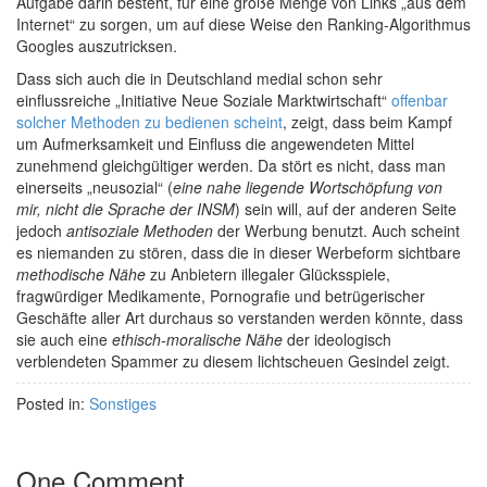
Aufgabe darin besteht, für eine große Menge von Links „aus dem
Internet“ zu sorgen, um auf diese Weise den Ranking-Algorithmus
Googles auszutricksen.
Dass sich auch die in Deutschland medial schon sehr
einflussreiche „Initiative Neue Soziale Marktwirtschaft“
offenbar
solcher Methoden zu bedienen scheint
, zeigt, dass beim Kampf
um Aufmerksamkeit und Einfluss die angewendeten Mittel
zunehmend gleichgültiger werden. Da stört es nicht, dass man
einerseits „neusozial“ (
eine nahe liegende Wortschöpfung von
mir, nicht die Sprache der INSM
) sein will, auf der anderen Seite
jedoch
antisoziale Methoden
der Werbung benutzt. Auch scheint
es niemanden zu stören, dass die in dieser Werbeform sichtbare
methodische Nähe
zu Anbietern illegaler Glücksspiele,
fragwürdiger Medikamente, Pornografie und betrügerischer
Geschäfte aller Art durchaus so verstanden werden könnte, dass
sie auch eine
ethisch-moralische Nähe
der ideologisch
verblendeten Spammer zu diesem lichtscheuen Gesindel zeigt.
Posted in:
Sonstiges
One Comment