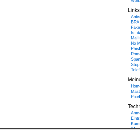
Wer
Link
Anti
BRA
Fake
Ist 
Maili
No M
Phis
Roma
Spa
Stop
Tele
Mein
Hom
Mast
Pixe
Tech
Anme
Eint
Komm
Word