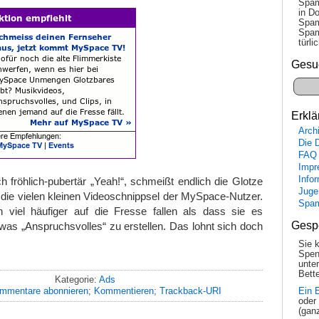
Spam
in Do
Spam
Spam
tür­l
Gesu
Erklä
Arch
Die 
FAQ
Impr
Info
 fröhlich-pubertär „Yeah!“, schmeißt endlich die Glotze
Juge
die vielen kleinen Videoschnippsel der MySpace-Nutzer.
Spa
viel häufiger auf die Fresse fallen als dass sie es
Gesp
was „Anspruchsvolles“ zu erstellen. Das lohnt sich doch
Sie 
Spen
unte
Bette
Kategorie:
Ads
mmentare abonnieren
;
Kommentieren
;
Trackback-URI
Ein 
oder
(gan