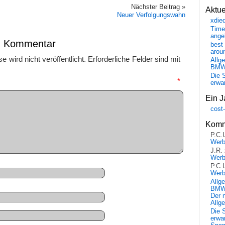
Nächster Beitrag »
Aktu
Neuer Verfolgungswahn
xdie
Time
ange
en Kommentar
best 
arou
 wird nicht veröffentlicht.
Erforderliche Felder sind mit
Allg
BM
Die 
mmentar
*
erwar
Ein J
cost
Komm
P.C.
Wer
J.R.
Wer
P.C.
Wer
Allg
BMW 
Der 
Allg
Die 
erwar