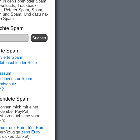
 in den Fo­ren oder Spam
wn­loads, Track­back-
, Re­fe­rer-Spam, Spam,
 und Spam. Und da­zu na­
ich Spam.
chte Spam
rte Spam
ivierte Spam
Datenschleuder-Seite
essum
rmatives zur Spam
ndschutz
m?
endete Spam
können mich mit einer
de über PayPal
rstützen, ich lebe vom
ln:
Euro
,
drei Euro
,
fünf Euro
 großzügige
zehn Euro
z dickes Danke!)