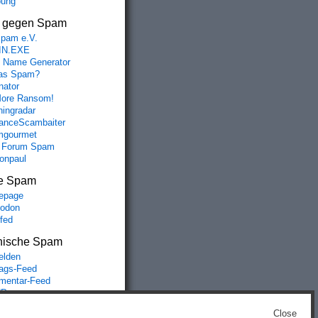
bung
s gegen Spam
spam e.V.
IN.EXE
 Name Generator
das Spam?
nator
ore Ransom!
hingradar
nceScambaiter
mgourmet
 Forum Spam
fonpaul
e Spam
epage
odon
lfed
nische Spam
lden
rags-Feed
entar-Feed
Press.org
Close