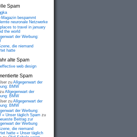
elle Spam
qgka
-Magazin bespammt
lernte neuronale Netzwerke
places to travel in january
nd the world
egenwart der Werbung:
W
Szene, die niemand
tet hatte
ahr alte Spam
-effective web design
entierte Spam
User
zu
Allgegenwart der
bung: BMW
zu
Allgegenwart der
bung: BMW
User
zu
Allgegenwart der
bung: BMW
egenwart der Werbung:
« Unser täglich Spam
zu
neueste Beitrag zur
egenwart der Werbung
Szene, die niemand
tet hatte « Unser täglich