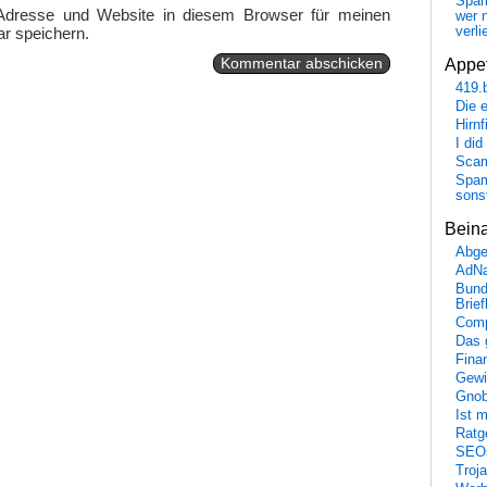
Spa
Adresse und Website in diesem Browser für meinen
wer n
r speichern.
verli
Appet
419.
Die 
Hirn
I did
Scam
Spam
sons
Bein
Abge
AdN
Bund
Brie
Comp
Das 
Fina
Gewi
Gnob
Ist 
Ratge
SEO
Troj