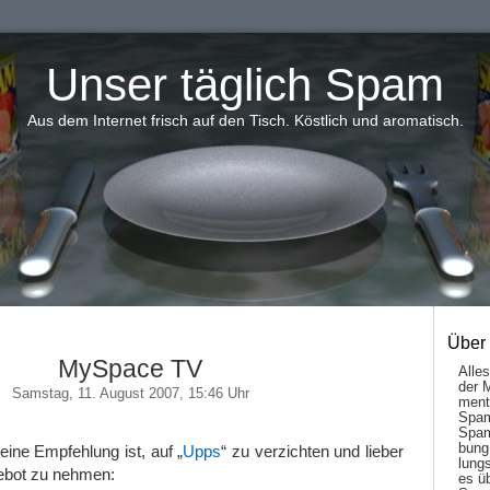
Unser täglich Spam
Aus dem Internet frisch auf den Tisch. Köstlich und aromatisch.
Über
MySpace TV
Alle
der 
Samstag, 11. August 2007, 15:46 Uhr
men­t
Spam
Spam
bung
eine Empfehlung ist, auf „
Upps
“ zu verzichten und lieber
lungs
ebot zu nehmen:
es ü