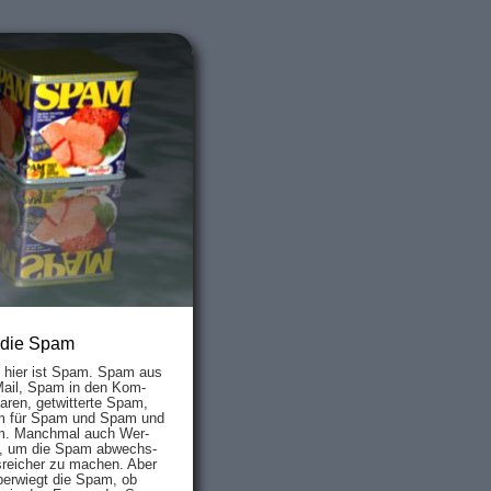
 die Spam
s hier ist Spam. Spam aus
Mail, Spam in den Kom­
aren, ge­twit­ter­te Spam,
 für Spam und Spam und
. Manch­mal auch Wer­
, um die Spam ab­wechs­
­reich­er zu mach­en. Aber
ber­wiegt die Spam, ob