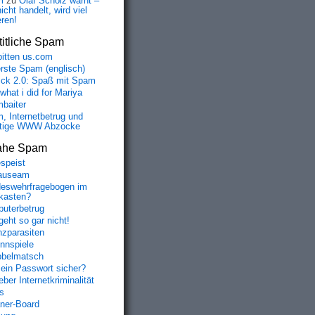
m
zu
Olaf Scholz warnt –
icht handelt, wird viel
eren!
itliche Spam
bitten us.com
erste Spam (englisch)
fick 2.0: Spaß mit Spam
 what i did for Mariya
baiter
, Internetbetrug und
tige WWW Abzocke
ahe Spam
speist
auseam
eswehrfragebogen im
fkasten?
uterbetrug
geht so gar nicht!
nzparasiten
nnspiele
belmatsch
mein Passwort sicher?
ber Internetkriminalität
s
aner-Board