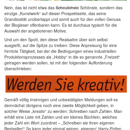
Nein, das ist nicht etwa das
Scheulichste
Schönste, sondern das
einzige „Kunstwerk“ auf dieser Prospektseite, das seine
Grandiosität unüberlappt und somit auch für den vollen Genuss
der Blogleser offenbaren kann. Es ist durchaus typisch für die
Auswahl der angebotenen Motive.
Und um den Spott, den diese Realsatire über sich selbst
ausgießt, auf die Spitze zu treiben: Diese Anpreisung für eine
hirntote Tätigkeit, bei der die Bedingungen eines industriellen
Produktionsprozesses als „Hobby“ in die so genannte „Freizeit“
getragen werden sollen, ist mit der folgenden Aufforderung
überschrieben:
Gemäß völlig irrsinnigen und unbestätigten Meldungen soll es
demnächst übrigens noch eine zweite Möglichkeit geben, in
solcher Weise „kreativ“ zu werden:
Schreiben nach Zahlen
. Man
erhält eine Liste mit Zahlen und ein kleines Büchlein, welches
jeder Zahl ein Wort zuordnet – „Schreiben sie ihren eigenen
Bestseller!“ So kann jeder einmal seinen „eigenen“ Harry-Potter-