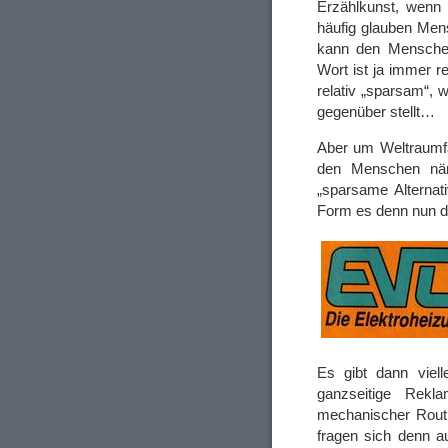
Erzählkunst, wenn 
häufig glauben Men
kann den Menschen
Wort ist ja immer r
relativ „sparsam“,
gegenüber stellt…
Aber um Weltraumfa
den Menschen näml
„sparsame Alternat
Form es denn nun die
Es gibt dann viel
ganzseitige Rekl
mechanischer Routi
fragen sich denn a