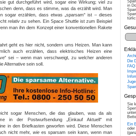
Spam
sie gut durchgeführt wird, sogar eine Wirkung; viel zu
in Do
schen denn, dass es stimme, was da erzählt wird. Man
Spam
Spam
 sogar erzählen, dass etwas „sparsam“ ist – dieses
tür­l
echt
relativ
zu sehen. Ein Space Shuttle ist zum Beispiel
Gesu
 wenn man ihn dem Konzept einer konventionellen Rakete
hrt geht es hier nicht, sondern ums Heizen. Man kann
Erklä
ich auch erzählen, dass elektrisches Heizen eine
Arch
ive“ sei – wenn man verschweigt, zu welcher anderen
Die 
 Alternative sein soll.
FAQ
Impr
Info
Juge
Spa
Gesp
Sie 
Spen
leicht sogar Menschen, die das glauben, was da als
unte
Bette
ame in der Postwurfsendung „Einkauf Aktuell“ mit
Ein 
ne in den Briefkasten geworfen wird. Diese Menschen
oder
uch nicht mehr,
wie
es sparsam sein kann, wenn man
(gan