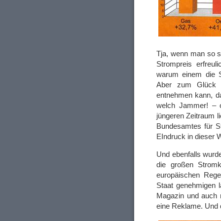
Tja, wenn man so s
Strompreis erfreuli
warum einem die S
Aber zum Glück 
entnehmen kann, d
welch Jammer! – o
jüngeren Zeitraum li
Bundesamtes für Sta
EIndruck in dieser 
Und ebenfalls wurde
die großen Stromk
europäischen Regel
Staat genehmigen la
Magazin und auch ni
eine Reklame. Und d