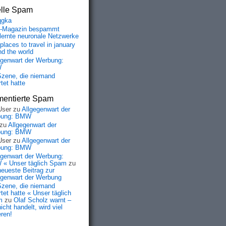
elle Spam
qgka
-Magazin bespammt
lernte neuronale Netzwerke
places to travel in january
nd the world
egenwart der Werbung:
W
Szene, die niemand
tet hatte
entierte Spam
User
zu
Allgegenwart der
bung: BMW
zu
Allgegenwart der
bung: BMW
User
zu
Allgegenwart der
bung: BMW
egenwart der Werbung:
« Unser täglich Spam
zu
neueste Beitrag zur
egenwart der Werbung
Szene, die niemand
tet hatte « Unser täglich
m
zu
Olaf Scholz warnt –
icht handelt, wird viel
eren!