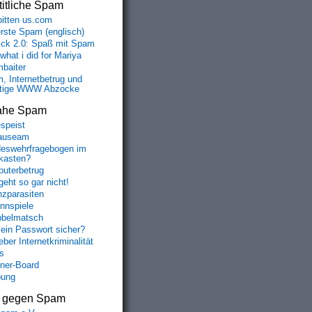
itliche Spam
bitten us.com
erste Spam (englisch)
fick 2.0: Spaß mit Spam
 what i did for Mariya
baiter
, Internetbetrug und
tige WWW Abzocke
ahe Spam
speist
auseam
eswehrfragebogen im
fkasten?
uterbetrug
geht so gar nicht!
nzparasiten
nnspiele
belmatsch
mein Passwort sicher?
ber Internetkriminalität
s
aner-Board
bung
s gegen Spam