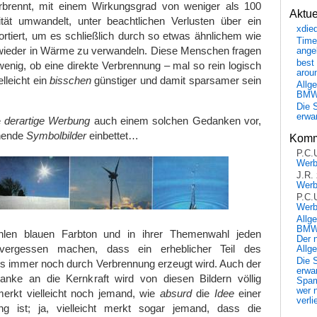
rbrennt, mit einem Wirkungsgrad von weniger als 100
Aktu
zität umwandelt, unter beachtlichen Verlusten über ein
xdie
ortiert, um es schließlich durch so etwas ähnlichem wie
Time
wieder in Wärme zu verwandeln. Diese Menschen fragen
ange
best 
enig, ob eine direkte Verbrennung – mal so rein logisch
arou
elleicht ein
bisschen
günstiger und damit sparsamer sein
Allg
BM
Die 
erwar
e
derartige Werbung
auch einem solchen Gedanken vor,
chende
Symbolbilder
einbettet…
Komm
P.C.
Wer
J.R.
Wer
P.C.
Wer
Allg
BMW 
len blauen Farbton und in ihrer Themenwahl jeden
Der 
ergessen machen, dass ein erheblicher Teil des
Allg
Die 
es immer noch durch Verbrennung erzeugt wird. Auch der
erwar
nke an die Kernkraft wird von diesen Bildern völlig
Spa
wer n
erkt vielleicht noch jemand, wie
absurd
die
Idee
einer
verli
ng ist; ja, vielleicht merkt sogar jemand, dass die