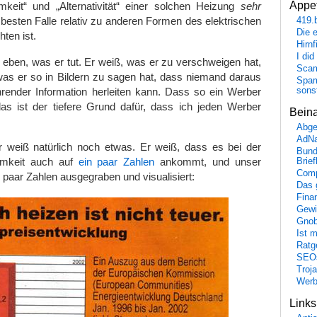
Appet
amkeit“ und „Alternativität“ einer solchen Heizung
sehr
besten Falle relativ zu anderen Formen des elektrischen
419.
Die 
ten ist.
Hirn
I did
eben, was er tut. Er weiß, was er zu verschweigen hat,
Scam
was er so in Bildern zu sagen hat, dass niemand daraus
Spam
hrender Information herleiten kann. Dass so ein Werber
sons
das ist der tiefere Grund dafür, dass ich jeden Werber
Bein
Abge
AdN
 weiß natürlich noch etwas. Er weiß, dass es bei der
Bund
samkeit auch auf
ein paar Zahlen
ankommt, und unser
Brie
Comp
 paar Zahlen ausgegraben und visualisiert:
Das 
Fina
Gewi
Gnob
Ist 
Ratge
SEO
Troj
Wer
Link