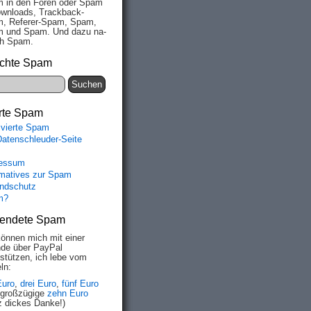
 in den Fo­ren oder Spam
wn­loads, Track­back-
, Re­fe­rer-Spam, Spam,
 und Spam. Und da­zu na­
ich Spam.
chte Spam
rte Spam
ivierte Spam
Datenschleuder-Seite
essum
rmatives zur Spam
ndschutz
m?
endete Spam
können mich mit einer
de über PayPal
rstützen, ich lebe vom
ln:
Euro
,
drei Euro
,
fünf Euro
 großzügige
zehn Euro
z dickes Danke!)