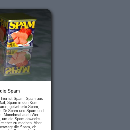
 die Spam
s hier ist Spam. Spam aus
Mail, Spam in den Kom­
aren, ge­twit­ter­te Spam,
 für Spam und Spam und
. Manch­mal auch Wer­
, um die Spam ab­wechs­
­reich­er zu mach­en. Aber
ber­wiegt die Spam, ob