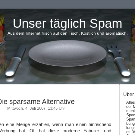
Unser täglich Spam
Aus dem Internet frisch auf den Tisch. Köstlich und aromatisch.
Über
Die sparsame Alternative
Alle
der 
Mittwoch, 4. Juli 2007, 13:45 Uhr
men­t
Spam
Spam
bung
 eine Menge erzählen, wenn man einen hinreichend
lungs
Werbung hat. Oft hat diese moderne Fabulier- und
es ü