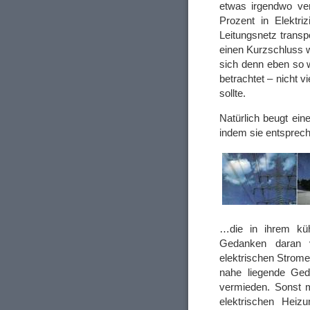
etwas irgendwo ve
Prozent in Elektri
Leitungsnetz transp
einen Kurzschluss 
sich denn eben so w
betrachtet – nicht vi
sollte.
Natürlich beugt ein
indem sie entspre
…die in ihrem küh
Gedanken daran v
elektrischen Strom
nahe liegende Geda
vermieden. Sonst m
elektrischen Heizu