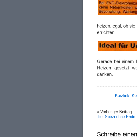
heizen, egal, ob si
errichten:
Gerade bei einem N
Heizen gesetzt w
danken.
Kurzlink
;
Ko
« Vorheriger Beitrag
Tier-Spezi ohne End
Schreibe ein