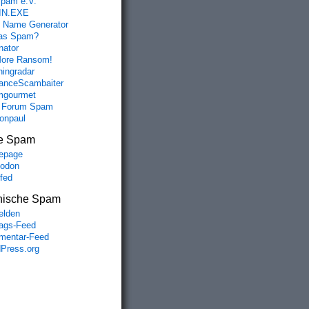
spam e.V.
IN.EXE
 Name Generator
das Spam?
nator
ore Ransom!
hingradar
nceScambaiter
mgourmet
 Forum Spam
fonpaul
e Spam
epage
odon
lfed
nische Spam
lden
rags-Feed
entar-Feed
Press.org