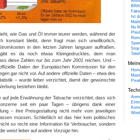
Anti
BRA
Fake
Ist 
Maili
No M
Phis
ieht, wie Gas und Öl immer teurer werden, während der
Roma
ch konstant bleibt, denn fragt man sich unwillkürlich,
Spa
tromkosten in den letzten Jahren langsam auffraßen.
Stop
gibt es da noch etwas Kleingedrucktes, dem man
Tele
ass diese Zahlen
nur bis zum Jahr 2001
reichen. Und –
Mein
ffizielle Daten der Europäischen Kommission für den
Hom
egen gar nicht vor. Auf andere offizielle Daten – etwa des
Mast
tistik – wurde lieber verzichtet, damit der gewünschte
Pixe
Werbung bestehen bleibt.
Tech
Anme
 auf jede Erwähnung der Tatsache verzichtet, dass sich
Eint
onzerne seit ein paar Tagen – übrigens dank einer
Komm
ung – ihre Preisgestaltung nicht mehr vom jeweiligen
Word
ssen müssen. Schließlich ist das hier kein politisches
cht so recht eine Information für Verbraucher, sondern
ie weist lieber auf andere
Vorzüge
hin: