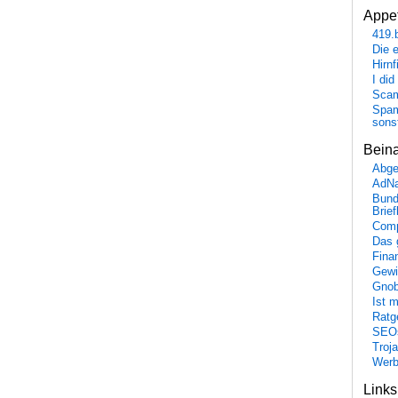
Appet
419.
Die 
Hirn
I did
Scam
Spam
sons
Bein
Abge
AdN
Bund
Brie
Comp
Das 
Fina
Gewi
Gnob
Ist 
Ratge
SEO
Troj
Wer
Link