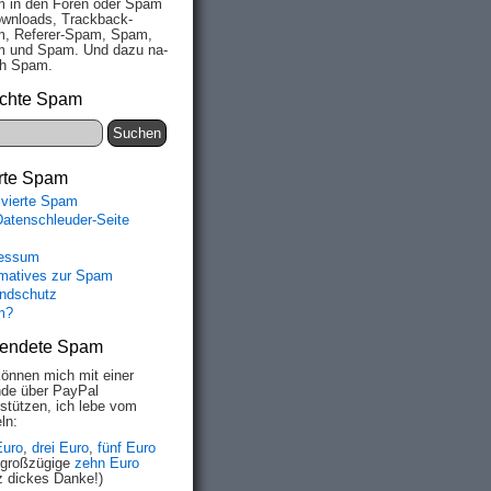
 in den Fo­ren oder Spam
wn­loads, Track­back-
, Re­fe­rer-Spam, Spam,
 und Spam. Und da­zu na­
ich Spam.
chte Spam
rte Spam
ivierte Spam
Datenschleuder-Seite
essum
rmatives zur Spam
ndschutz
m?
endete Spam
können mich mit einer
de über PayPal
rstützen, ich lebe vom
ln:
Euro
,
drei Euro
,
fünf Euro
 großzügige
zehn Euro
z dickes Danke!)