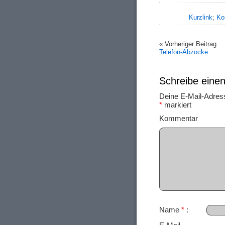
Kurzlink
;
Ko
« Vorheriger Beitrag
Telefon-Abzocke
Schreibe ein
Deine E-Mail-Adresse
*
markiert
Ko
Name
*