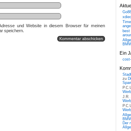
Aktu
Go8
xdie
Time
Adresse und Website in diesem Browser für meinen
ange
r speichern.
best 
arou
Allg
BM
Ein J
cost
Komm
Stadt
zu
D
Spa
P.C.
Wer
J.R.
Wer
P.C.
Wer
Allg
BMW 
Der 
Allg