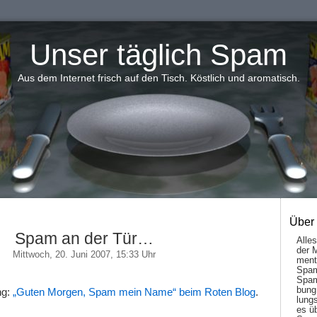
Unser täglich Spam
Aus dem Internet frisch auf den Tisch. Köstlich und aromatisch.
Über
Spam an der Tür…
Alle
der 
Mittwoch, 20. Juni 2007, 15:33 Uhr
men­t
Spam
Spam
bung
ng:
„Guten Morgen, Spam mein Name“ beim Roten Blog
.
lungs
es ü