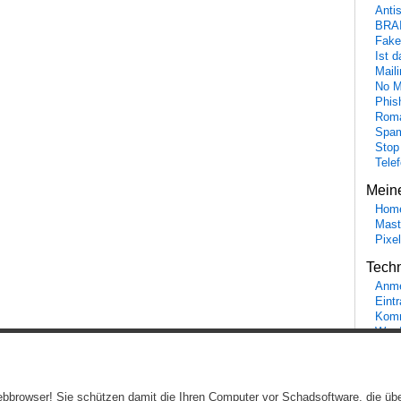
Anti
BRA
Fake
Ist 
Maili
No M
Phis
Roma
Spa
Stop
Tele
Mein
Hom
Mast
Pixe
Tech
Anme
Eint
Komm
Word
Ein genussvolles Blog von
Elias Schwerdtfeger
(
Lizenz
,
Datenschutzerklärun
 Webbrowser! Sie schützen damit die Ihren Computer vor Schadsoftware, die üb
Beiträge (RSS)
und
Kommentare (RSS)
.