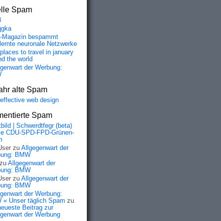
elle Spam
8
qgka
-Magazin bespammt
lernte neuronale Netzwerke
places to travel in january
nd the world
egenwart der Werbung:
W
ahr alte Spam
-effective web design
entierte Spam
bild | Schwerdtfegr (beta)
ie CDU-SPD-FPD-Grünen-
m
User
zu
Allgegenwart der
bung: BMW
zu
Allgegenwart der
bung: BMW
User
zu
Allgegenwart der
bung: BMW
egenwart der Werbung:
« Unser täglich Spam
zu
neueste Beitrag zur
egenwart der Werbung