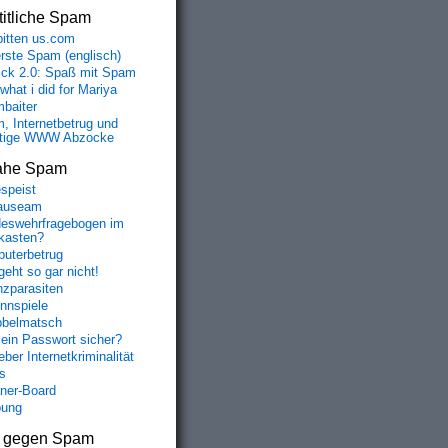
itliche Spam
bitten us.com
erste Spam (englisch)
fick 2.0: Spaß mit Spam
 what i did for Mariya
baiter
, Internetbetrug und
tige WWW Abzocke
ahe Spam
speist
auseam
eswehrfragebogen im
fkasten?
uterbetrug
geht so gar nicht!
nzparasiten
nnspiele
belmatsch
mein Passwort sicher?
ber Internetkriminalität
s
aner-Board
bung
s gegen Spam