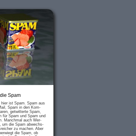
 die Spam
s hier ist Spam. Spam aus
Mail, Spam in den Kom­
aren, ge­twit­ter­te Spam,
 für Spam und Spam und
. Manch­mal auch Wer­
, um die Spam ab­wechs­
­reich­er zu mach­en. Aber
ber­wiegt die Spam, ob