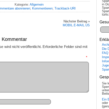
Spam
in Do
Kategorie:
Allgemein
Spam
mmentare abonnieren
;
Kommentieren
;
Trackback-URI
Spam
tür­l
Nächster Beitrag »
Gesu
MOBIL.E-MAIL.US
en Kommentar
Erklä
Arch
 wird nicht veröffentlicht.
Erforderliche Felder sind mit
Die 
FAQ
mmentar
*
Impr
Info
Juge
Spa
Gesp
Sie 
Spen
unte
Bette
Ein 
oder
(gan