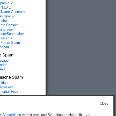
spam e.V.
IN.EXE
 Name Generator
das Spam?
nator
ore Ransom!
hingradar
nceScambaiter
mgourmet
 Forum Spam
fonpaul
e Spam
epage
odon
lfed
nische Spam
lden
rags-Feed
entar-Feed
Press.org
Close
g
)
er
Malvertising
verteilt wird, und Sie schützen sich selbst vor