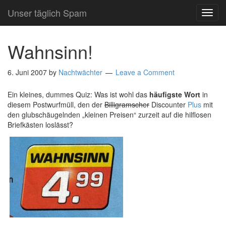
Unser täglich Spam
TOG
NAVI
Wahnsinn!
6. Juni 2007
by
Nachtwächter
Leave a Comment
Ein kleines, dummes Quiz: Was ist wohl das
häufigste Wort
in
diesem Postwurfmüll, den der
Billigramscher
Discounter
Plus
mit
den glubschäugelnden „kleinen Preisen“ zurzeit auf die hilflosen
Briefkästen loslässt?