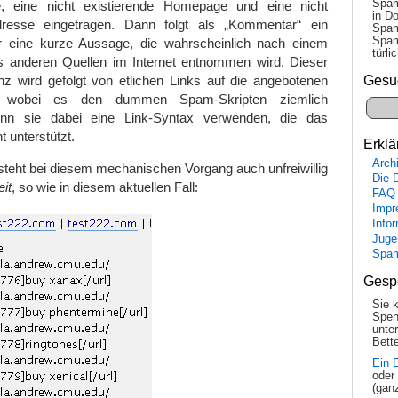
Spam
, eine nicht existierende Homepage und eine nicht
in Do
adresse eingetragen. Dann folgt als „Kommentar“ ein
Spam
Spam
r eine kurze Aussage, die wahrscheinlich nach einem
tür­l
us anderen Quellen im Internet entnommen wird. Dieser
Gesu
nz wird gefolgt von etlichen Links auf die angebotenen
n, wobei es den dummen Spam-Skripten ziemlich
 wenn sie dabei eine Link-Syntax verwenden, die das
 unterstützt.
Erklä
Arch
teht bei diesem mechanischen Vorgang auch unfreiwillig
Die 
it
, so wie in diesem aktuellen Fall:
FAQ
Impr
Info
Juge
Spa
Gesp
Sie 
Spen
unte
Bette
Ein 
oder
(gan