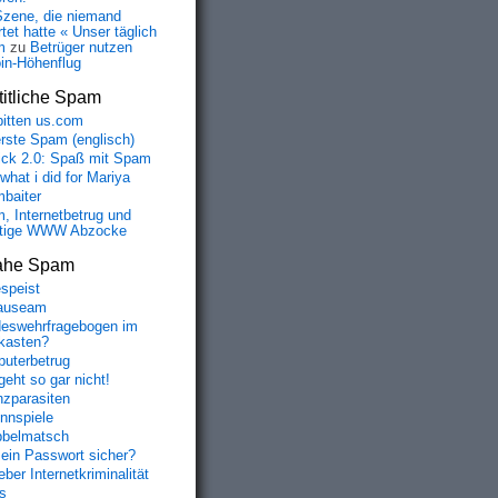
Szene, die niemand
tet hatte « Unser täglich
m
zu
Betrüger nutzen
oin-Höhenflug
itliche Spam
bitten us.com
erste Spam (englisch)
fick 2.0: Spaß mit Spam
 what i did for Mariya
baiter
, Internetbetrug und
tige WWW Abzocke
ahe Spam
speist
auseam
eswehrfragebogen im
fkasten?
uterbetrug
geht so gar nicht!
nzparasiten
nnspiele
belmatsch
mein Passwort sicher?
ber Internetkriminalität
s