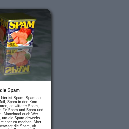
 die Spam
s hier ist Spam. Spam aus
Mail, Spam in den Kom­
aren, ge­twit­ter­te Spam,
 für Spam und Spam und
. Manch­mal auch Wer­
, um die Spam ab­wechs­
­reich­er zu mach­en. Aber
ber­wiegt die Spam, ob