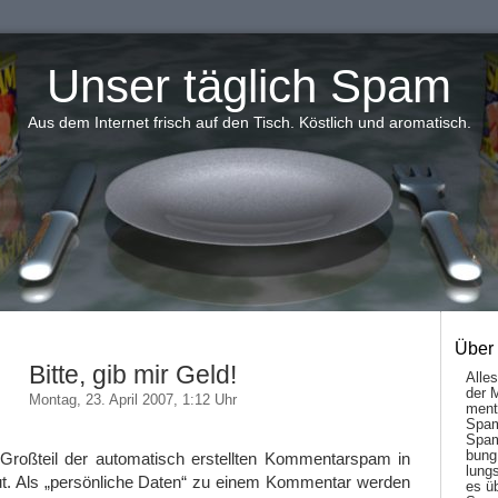
Unser täglich Spam
Aus dem Internet frisch auf den Tisch. Köstlich und aromatisch.
Über
Bitte, gib mir Geld!
Alle
der 
Montag, 23. April 2007, 1:12 Uhr
men­t
Spam
Spam
bung
Großteil der automatisch erstellten Kommentarspam in
lungs
ut. Als „persönliche Daten“ zu einem Kommentar werden
es ü