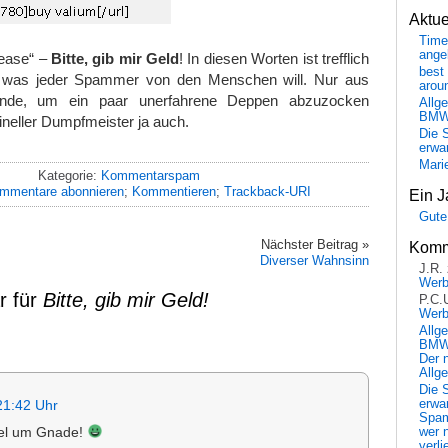
Aktu
Time
ange
ease“ –
Bitte, gib mir Geld
! In diesen Worten ist trefflich
best 
was jeder Spammer von den Menschen will. Nur aus
arou
nde, um ein paar unerfahrene Deppen abzuzocken
Allg
BM
neller Dumpfmeister ja auch.
Die 
erwar
Mari
Kategorie:
Kommentarspam
mmentare abonnieren
;
Kommentieren
;
Trackback-URI
Ein J
Gute
Nächster Beitrag »
Komm
Diverser Wahnsinn
J.R.
Wer
r für
Bitte, gib mir Geld!
P.C.
Wer
Allg
BMW 
Der 
Allg
Die 
erwar
21:42 Uhr
Spa
el um Gnade!
wer n
verli