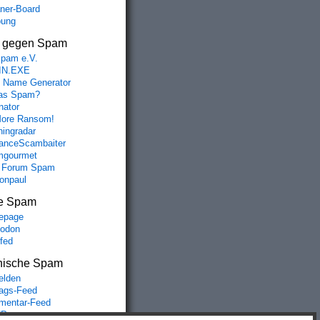
aner-Board
bung
s gegen Spam
spam e.V.
IN.EXE
 Name Generator
das Spam?
nator
ore Ransom!
hingradar
nceScambaiter
mgourmet
 Forum Spam
fonpaul
e Spam
epage
odon
lfed
nische Spam
lden
rags-Feed
entar-Feed
Press.org