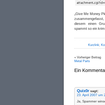
„Give Me Money Pl
zusammengefasst, 
diesem einen Gru
spammt so ein krimi
Kurzlink
;
Ko
« Vorheriger Beitrag
Metal Parts
Ein Kommenta
Quix0r
sagt:
23. April 2007 um 
Ja, Spammer wins