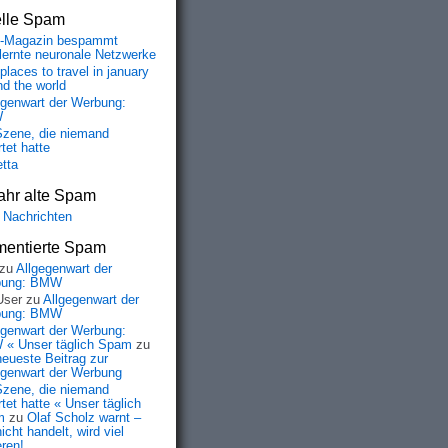
elle Spam
-Magazin bespammt
lernte neuronale Netzwerke
places to travel in january
nd the world
egenwart der Werbung:
W
Szene, die niemand
tet hatte
etta
ahr alte Spam
 Nachrichten
entierte Spam
zu
Allgegenwart der
bung: BMW
User
zu
Allgegenwart der
bung: BMW
egenwart der Werbung:
« Unser täglich Spam
zu
neueste Beitrag zur
egenwart der Werbung
Szene, die niemand
tet hatte « Unser täglich
m
zu
Olaf Scholz warnt –
icht handelt, wird viel
eren!