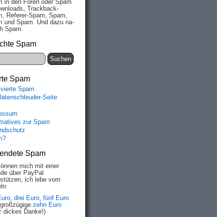
 in den Fo­ren oder Spam
wn­loads, Track­back-
, Re­fe­rer-Spam, Spam,
 und Spam. Und da­zu na­
ich Spam.
chte Spam
rte Spam
ivierte Spam
Datenschleuder-Seite
essum
rmatives zur Spam
ndschutz
m?
endete Spam
können mich mit einer
de über PayPal
rstützen, ich lebe vom
ln:
Euro
,
drei Euro
,
fünf Euro
 großzügige
zehn Euro
z dickes Danke!)