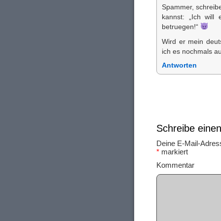
Spammer, schreibe 
kannst: „Ich will
betruegen!“
Wird er mein deuts
ich es nochmals a
Antworten
Schreibe ein
Deine E-Mail-Adresse
*
markiert
Ko