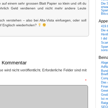
auf einem sehr grossen Blatt Papier so klein und oft du
Die 
erwar
 ehrlich Geld verdienen und nicht mehr andere Leute
Spa
Bitc
ch verstehen – also bei Alta-Vista einfuegen, oder soll
Appet
uf Englisch wiederholen?
419.
Die 
Hirn
I did
Scam
Spam
sons
Bein
en Kommentar
Abge
AdN
 wird nicht veröffentlicht.
Erforderliche Felder sind mit
Bund
Brie
Comp
mmentar
*
Das 
Fina
Gewi
Gnob
Ist 
Ratge
SEO