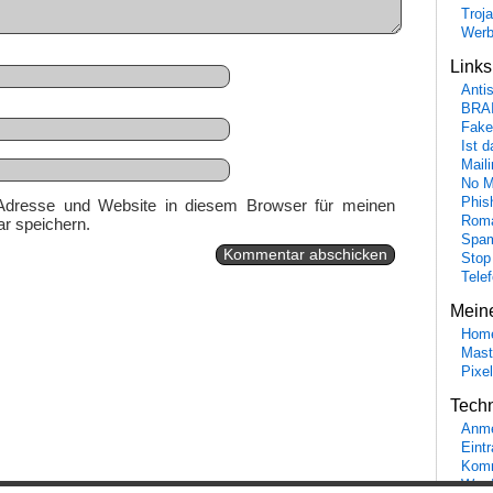
Troj
Wer
Link
Anti
BRA
Fake
Ist 
Maili
No M
Phis
Adresse und Website in diesem Browser für meinen
Roma
r speichern.
Spa
Stop
Tele
Mein
Hom
Mast
Pixe
Tech
Anme
Eint
Komm
Word