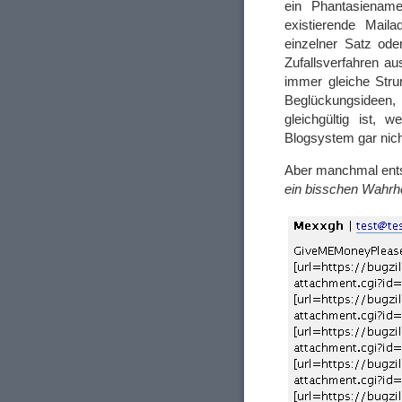
ein Phantasiename
existierende Mail
einzelner Satz ode
Zufallsverfahren a
immer gleiche Stru
Beglückungsidee
gleichgültig ist,
Blogsystem gar nicht
Aber manchmal ents
ein bisschen Wahrhe