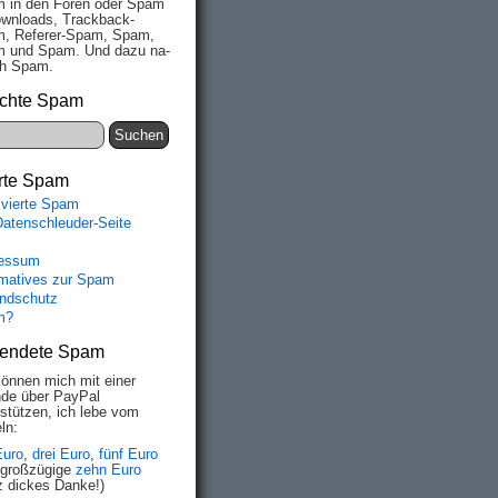
 in den Fo­ren oder Spam
wn­loads, Track­back-
, Re­fe­rer-Spam, Spam,
 und Spam. Und da­zu na­
ich Spam.
chte Spam
rte Spam
ivierte Spam
Datenschleuder-Seite
essum
rmatives zur Spam
ndschutz
m?
endete Spam
können mich mit einer
de über PayPal
rstützen, ich lebe vom
ln:
Euro
,
drei Euro
,
fünf Euro
 großzügige
zehn Euro
z dickes Danke!)