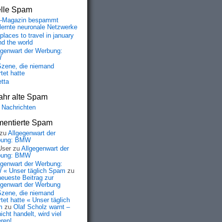
elle Spam
-Magazin bespammt
lernte neuronale Netzwerke
places to travel in january
nd the world
egenwart der Werbung:
W
Szene, die niemand
tet hatte
etta
ahr alte Spam
 Nachrichten
entierte Spam
zu
Allgegenwart der
bung: BMW
User
zu
Allgegenwart der
bung: BMW
egenwart der Werbung:
« Unser täglich Spam
zu
neueste Beitrag zur
egenwart der Werbung
Szene, die niemand
tet hatte « Unser täglich
m
zu
Olaf Scholz warnt –
icht handelt, wird viel
eren!