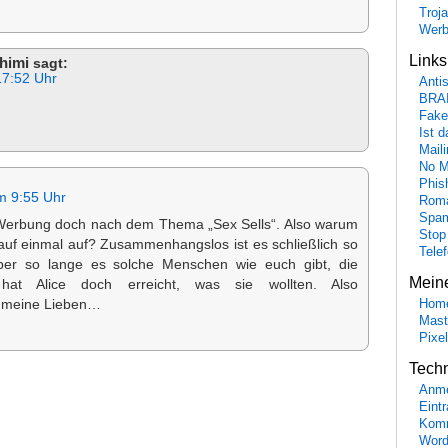
Troj
Wer
Link
himi
sagt:
17:52 Uhr
Anti
BRA
Fake
Ist 
Maili
No M
Phis
m 9:55 Uhr
Roma
Spa
Werbung doch nach dem Thema „Sex Sells“. Also warum
Stop
t auf einmal auf? Zusammenhangslos ist es schließlich so
Tele
ber so lange es solche Menschen wie euch gibt, die
Mein
hat Alice doch erreicht, was sie wollten. Also
, meine Lieben…
Hom
Mast
Pixe
Tech
Anme
Eint
Komm
Word