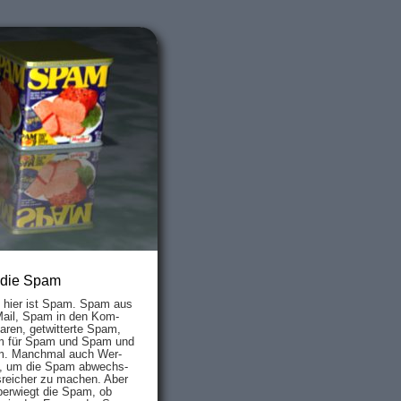
 die Spam
s hier ist Spam. Spam aus
Mail, Spam in den Kom­
aren, ge­twit­ter­te Spam,
 für Spam und Spam und
. Manch­mal auch Wer­
, um die Spam ab­wechs­
­reich­er zu mach­en. Aber
ber­wiegt die Spam, ob