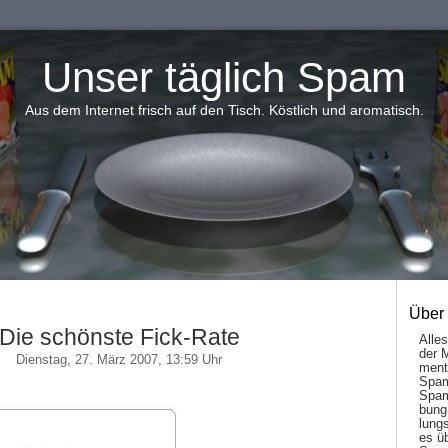
Unser täglich Spam
Aus dem Internet frisch auf den Tisch. Köstlich und aromatisch.
Über
Die schönste Fick-Rate
Alle
der 
Dienstag, 27. März 2007, 13:59 Uhr
men­t
Spam
Spam
bung
lungs
es ü