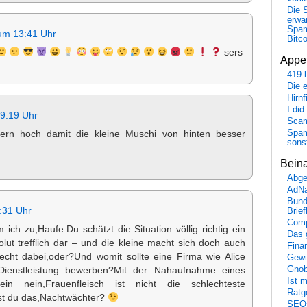
Die 
erwar
Spa
um 13:41 Uhr
Bitc
sers
Appet
419.
Die 
Hirn
I did
9:19 Uhr
Scam
Spam
tern hoch damit die kleine Muschi von hinten besser
sons
Bein
Abge
AdN
Bund
:31 Uhr
Brie
Comp
ch zu,Haufe.Du schätzt die Situation völlig richtig ein
Das 
solut trefflich dar – und die kleine macht sich doch auch
Fina
lecht dabei,oder?Und womit sollte eine Firma wie Alice
Gewi
Gnob
Dienstleistung bewerben?Mit der Nahaufnahme eines
Ist 
Nein nein,Frauenfleisch ist nicht die schlechteste
Ratge
hst du das,Nachtwächter?
SEO