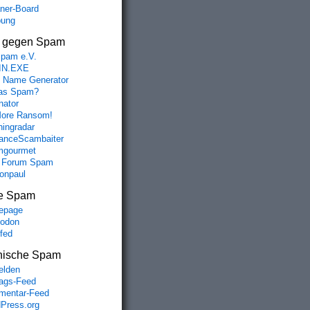
aner-Board
bung
s gegen Spam
spam e.V.
IN.EXE
 Name Generator
das Spam?
nator
ore Ransom!
hingradar
nceScambaiter
mgourmet
 Forum Spam
fonpaul
e Spam
epage
odon
lfed
nische Spam
lden
rags-Feed
entar-Feed
Press.org