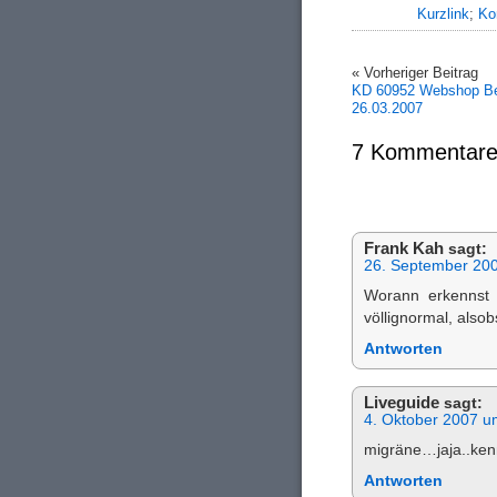
Kurzlink
;
Ko
« Vorheriger Beitrag
KD 60952 Webshop Be
26.03.2007
7 Kommentare
Frank Kah
sagt:
26. September 20
Worann erkennst d
völlignormal, also
Antworten
Liveguide
sagt:
4. Oktober 2007 u
migräne…jaja..ken
Antworten