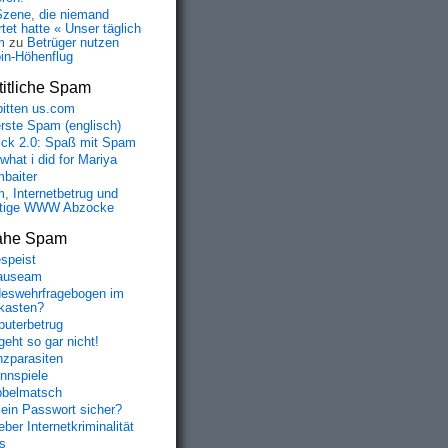
Szene, die niemand
tet hatte « Unser täglich
m
zu
Betrüger nutzen
oin-Höhenflug
itliche Spam
bitten us.com
erste Spam (englisch)
fick 2.0: Spaß mit Spam
 what i did for Mariya
baiter
, Internetbetrug und
tige WWW Abzocke
ahe Spam
speist
auseam
eswehrfragebogen im
fkasten?
uterbetrug
geht so gar nicht!
nzparasiten
nnspiele
belmatsch
mein Passwort sicher?
ber Internetkriminalität
s