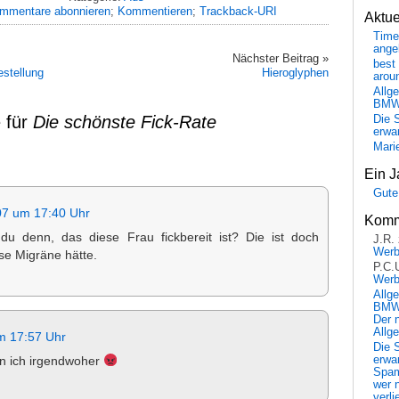
mmentare abonnieren
;
Kommentieren
;
Trackback-URI
Aktu
Time
ange
Nächster Beitrag »
best 
stellung
Hieroglyphen
arou
Allg
BM
 für
Die schönste Fick-Rate
Die 
erwar
Mari
Ein J
Gute
07 um 17:40 Uhr
Komm
u denn, das diese Frau fickbereit ist? Die ist doch
J.R.
Wer
bse Migräne hätte.
P.C.
Wer
Allg
BMW 
Der 
Allg
m 17:57 Uhr
Die 
erwar
n ich irgendwoher
Spa
wer n
verli