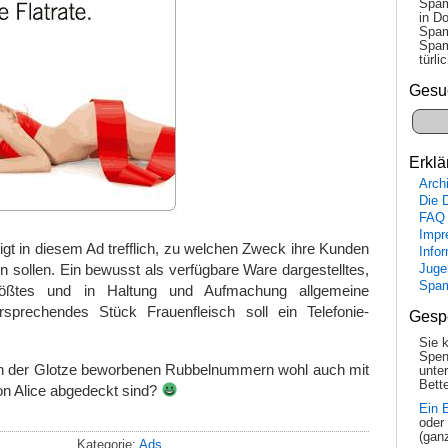
Spam
in Do
Spam
Spam
tür­l
Gesu
Erklä
Arch
Die 
FAQ
Impr
eigt in diesem Ad trefflich, zu welchen Zweck ihre Kunden
Info
n sollen. Ein bewusst als verfügbare Ware dargestelltes,
Juge
Spa
lößtes und in Haltung und Aufmachung allgemeine
ersprechendes Stück Frauenfleisch soll ein Telefonie-
Gesp
Sie 
Spen
h in der Glotze beworbenen Rubbelnummern wohl auch mit
unte
Bette
von Alice abgedeckt sind?
Ein 
oder
(gan
Kategorie:
Ads