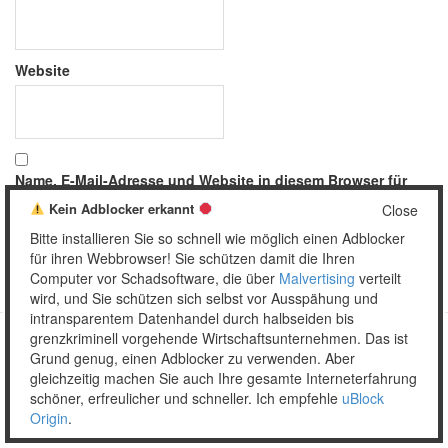
Website
Name, E-Mail-Adresse und Website in diesem Browser für
meinen nächsten Kommentar speichern.
Kein Adblocker erkannt
Close
Bitte installieren Sie so schnell wie möglich einen Adblocker
für ihren Webbrowser! Sie schützen damit die Ihren
Computer vor Schadsoftware, die über
Malvertising
verteilt
wird, und Sie schützen sich selbst vor Ausspähung und
intransparentem Datenhandel durch halbseiden bis
grenzkriminell vorgehende Wirtschaftsunternehmen. Das ist
Grund genug, einen Adblocker zu verwenden. Aber
Copyright © 2026 Unser täglich Spam.
gleichzeitig machen Sie auch Ihre gesamte Interneterfahrung
Mobile
WordPress Theme by themehall.com
schöner, erfreulicher und schneller. Ich empfehle
uBlock
Origin
.