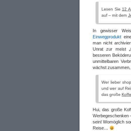
Lesen Sie
12 A
auf – mit dem
J
In gewisser We
Einwegprodukt
eine
man nicht archivi
Unrat zur meist „
besseren Beköderun
unmittelbaren Ver
wächst zusammen, 
Wer lieber shop
und wer auf Rei
das große
Koffe
Hui, das große Kof
Werbegeschenken –
sein! Womöglich soga
Reise…