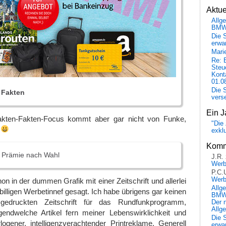
Aktu
Allg
BM
Die 
erwar
Mari
Re: 
Steu
Kont
01.0
Die 
 Fakten
vers
Ein J
akten-Fakten-Focus kommt aber gar nicht von Funke,
"Die 
.
exkl
Komm
 Prämie nach Wahl
J.R.
Wer
P.C.
Wer
on in der dummen Grafik mit einer Zeitschrift und allerlei
Allg
billigen Werbetinnef gesagt. Ich habe übrigens gar keinen
BMW 
gedruckten Zeitschrift für das Rundfunkprogramm,
Der 
Allg
gendwelche Artikel fern meiner Lebenswirklichkeit und
Die 
logener, intelligenzverachtender Printreklame. Generell
erwar