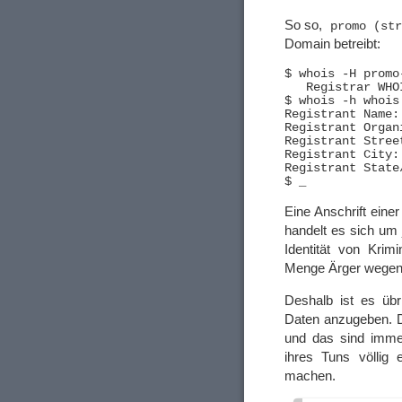
So so,
promo (st
Domain betreibt:
$ whois -H promo
   Registrar WHO
$ whois -h whois
Registrant Name:
Registrant Organi
Registrant Stree
Registrant City: 
Registrant State
Eine Anschrift eine
handelt es sich um
Identität von Krim
Menge Ärger wegen 
Deshalb ist es übr
Daten anzugeben. D
und das sind immer
ihres Tuns völlig 
machen.