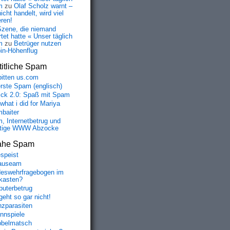
m
zu
Olaf Scholz warnt –
icht handelt, wird viel
eren!
Szene, die niemand
tet hatte « Unser täglich
m
zu
Betrüger nutzen
oin-Höhenflug
itliche Spam
bitten us.com
erste Spam (englisch)
fick 2.0: Spaß mit Spam
 what i did for Mariya
baiter
, Internetbetrug und
tige WWW Abzocke
ahe Spam
speist
auseam
eswehrfragebogen im
fkasten?
uterbetrug
geht so gar nicht!
nzparasiten
nnspiele
belmatsch