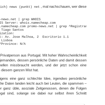
, mal nachschauen, wer diese
rich) news (punkt) net
-news.net | grep WHOIS

IS Server: whois.namecheap.com

.namecheap.com promo-news.net | grep ^Registrant | sed 5q
 Tiago Santos

zation: 

t: Av. Jose Malhoa, 2  Escritorio 1.1 

Lisboa

/Province: N/A

r Privatperson aus Portugal. Mit hoher Wahrscheinlichkeit
 jemanden, dessen persönliche Daten und damit dessen
inellen missbraucht werden, und der jetzt schon eine
diesem ganzen Mist hat.
igens eine ganz schlechte Idee, irgendwo persönliche
ie Daten landen leicht auch bei Leuten, die spammen –
 ganz üble, asoziale Zeitgenossen, denen die Folgen
egal sind, solange sie dabei nur selbst ihren Schnitt