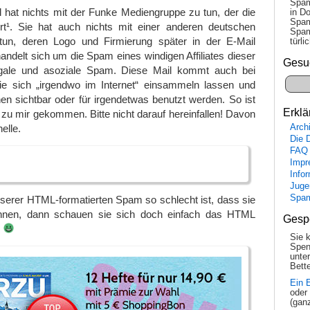
Spam
 hat nichts mit der Funke Mediengruppe zu tun, der die
in Do
Spam
t¹. Sie hat auch nichts mit einer anderen deutschen
Spam
un, deren Logo und Firmierung später in der E-Mail
tür­l
handelt sich um die Spam eines windigen Affiliates dieser
Gesu
egale und asoziale Spam. Diese Mail kommt auch bei
ie sich „irgendwo im Internet“ einsammeln lassen und
n sichtbar oder für irgendetwas benutzt werden. So ist
Erklä
h zu mir gekommen. Bitte nicht darauf hereinfallen! Davon
Arch
nelle.
Die 
FAQ
Impr
Info
Juge
Spa
rer HTML-formatierten Spam so schlecht ist, dass sie
nen, dann schauen sie sich doch einfach das HTML
Gesp
.
Sie 
Spen
unte
Bette
Ein 
oder
(gan