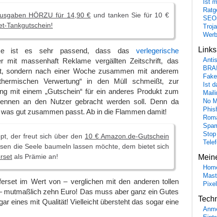
Ist 
Ratge
usgaben HÖRZU für 14,90 €
und tanken Sie für 10 €
SEO
et-Tankgutschein!
Troj
Wer
Link
ise ist es sehr passend, dass das
verlegerische
r mit massenhaft Reklame vergällten Zeitschrift, das
Anti
BRA
ert, sondern nach einer Woche zusammen mit anderem
Fake
thermischen Verwertung“ in den Müll schmeißt, zur
Ist 
g mit einem „Gutschein“ für ein anderes Produkt zum
Maili
brennen an den Nutzer gebracht werden soll. Denn da
No M
Phis
was gut zusammen passt. Ab in die Flammen damit!
Roma
Spa
Stop
pt, der freut sich über den
10 € Amazon.de-Gutschein
Tele
sen die Seele baumeln lassen möchte, dem bietet sich
rset
als Prämie an!
Mein
Hom
Mast
ferset im Wert von – verglichen mit den anderen tollen
Pixe
 mutmaßlich zehn Euro! Das muss aber ganz ein Gutes
Tech
r eines mit Qualität! Vielleicht übersteht das sogar eine
Anme