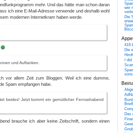
Spa
Rundfunkprogramm mehr. Und das hätte man schon daran
wer n
ass ich eine E-Mail-Adresse verwende und deshalb wohl
verli
esem modernen Internetkram haben werde.
Die 
erwar
Spa
Bitc
Appet
419.
!
Die 
Hirn
I did
annen und Auftanken.
Scam
Spam
sons
h vor allem Zeit zum Bloggen. Weil ich eine dumme,
Bein
ende Spam empfangen habe.
Abge
AdN
et beides! Jetzt kommt ein gemütlicher Fernsehabend
Bund
Brie
Comp
Das 
Fina
bend brauche ich aber keine Zeitschrift, sondern einen
Gewi
Gnob