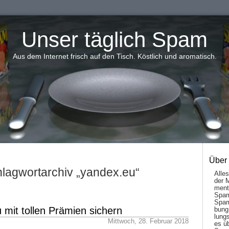
Unser täglich Spam
Aus dem Internet frisch auf den Tisch. Köstlich und aromatisch.
Über
lagwortarchiv „yandex.eu“
Alle
der 
men­t
Spam
Spam
u mit tollen Prämien sichern
bung
lungs
Mittwoch, 28. Februar 2018
es ü