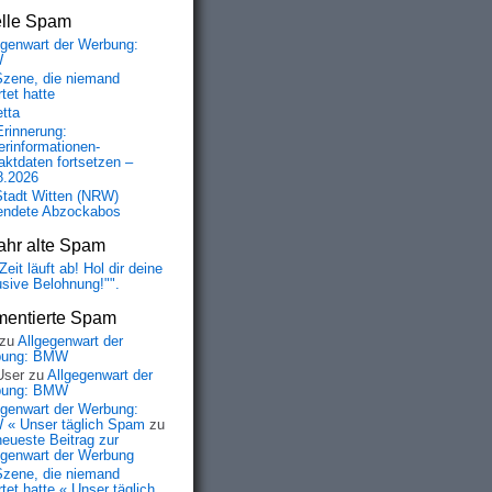
elle Spam
egenwart der Werbung:
W
Szene, die niemand
tet hatte
etta
Erinnerung:
erinformationen-
aktdaten fortsetzen –
8.2026
Stadt Witten (NRW)
endete Abzockabos
ahr alte Spam
Zeit läuft ab! Hol dir deine
usive Belohnung!"".
entierte Spam
zu
Allgegenwart der
bung: BMW
User
zu
Allgegenwart der
bung: BMW
egenwart der Werbung:
« Unser täglich Spam
zu
neueste Beitrag zur
egenwart der Werbung
Szene, die niemand
tet hatte « Unser täglich