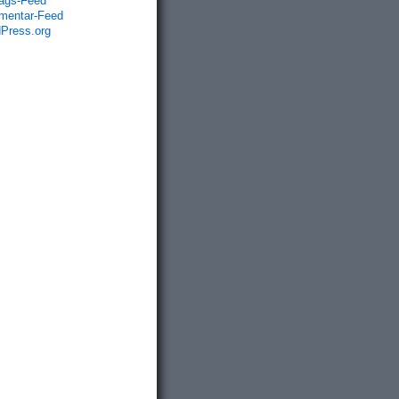
rags-Feed
entar-Feed
Press.org