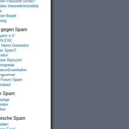
mein Passwort sicher?
ber Internetkriminalität
s
aner-Board
bung
s gegen Spam
spam e.V.
IN.EXE
 Name Generator
das Spam?
nator
ore Ransom!
hingradar
nceScambaiter
mgourmet
 Forum Spam
fonpaul
e Spam
epage
odon
lfed
nische Spam
lden