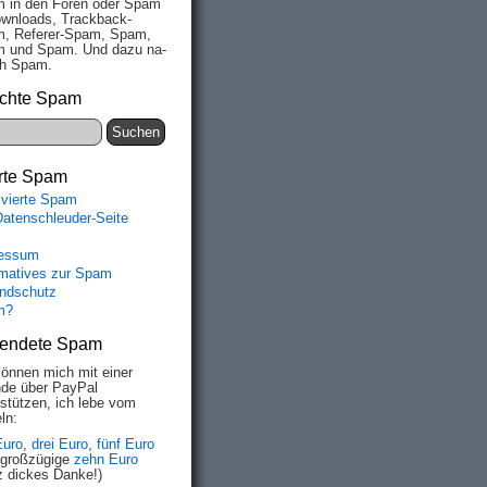
 in den Fo­ren oder Spam
wn­loads, Track­back-
, Re­fe­rer-Spam, Spam,
 und Spam. Und da­zu na­
ich Spam.
chte Spam
rte Spam
ivierte Spam
Datenschleuder-Seite
essum
rmatives zur Spam
ndschutz
m?
endete Spam
können mich mit einer
de über PayPal
rstützen, ich lebe vom
ln:
Euro
,
drei Euro
,
fünf Euro
 großzügige
zehn Euro
z dickes Danke!)