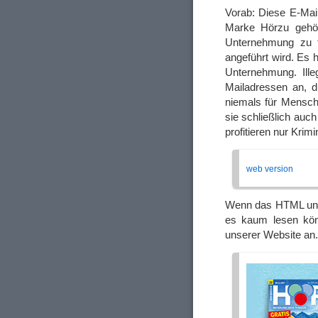
Vorab: Diese E-Mail
Marke Hörzu gehör
Unternehmung zu t
angeführt wird. Es 
Unternehmung. Ill
Mailadressen an, d
niemals für Mensche
sie schließlich auc
profitieren nur Krimi
web version
Wenn das HTML unse
es kaum lesen kön
unserer Website an