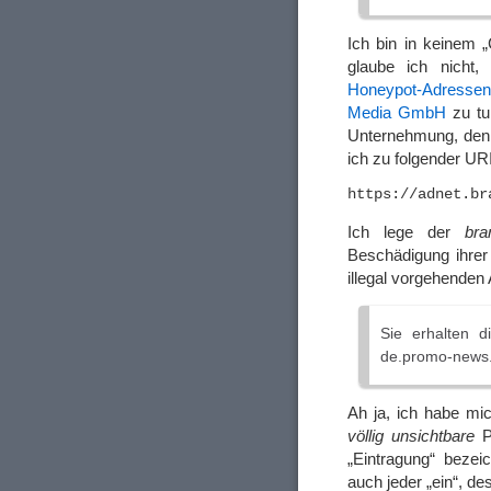
Ich bin in keinem „
glaube ich nicht,
Honeypot-Adressen
Media GmbH
zu tun
Unternehmung, denn
ich zu folgender URI
Ich lege der
br
Beschädigung ihrer
illegal vorgehenden A
Sie erhalten d
de.promo-news.
Ah ja, ich habe m
völlig unsichtbare
Pu
„Eintragung“ bezei
auch jeder „ein“, d