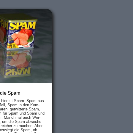
 die Spam
s hier ist Spam. Spam aus
Mail, Spam in den Kom­
aren, ge­twit­ter­te Spam,
 für Spam und Spam und
. Manch­mal auch Wer­
, um die Spam ab­wechs­
­reich­er zu mach­en. Aber
ber­wiegt die Spam, ob