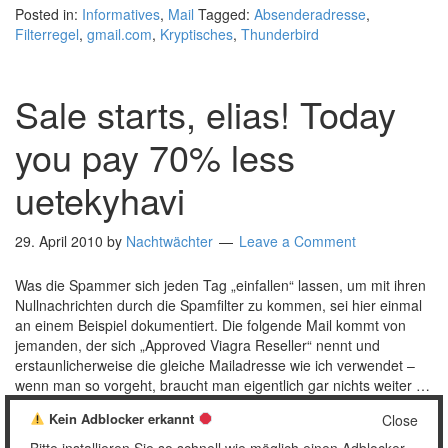
Posted in:
Informatives
,
Mail
Tagged:
Absenderadresse
,
Filterregel
,
gmail.com
,
Kryptisches
,
Thunderbird
Sale starts, elias! Today
you pay 70% less
uetekyhavi
29. April 2010
by
Nachtwächter
Leave a Comment
Was die Spammer sich jeden Tag „einfallen“ lassen, um mit ihren
Nullnachrichten durch die Spamfilter zu kommen, sei hier einmal
an einem Beispiel dokumentiert. Die folgende Mail kommt von
jemanden, der sich „Approved Viagra Reseller“ nennt und
erstaunlicherweise die gleiche Mailadresse wie ich verwendet –
wenn man so vorgeht, braucht man eigentlich gar nichts weiter …
[Read more…]
Kein Adblocker erkannt
Close
Posted in:
Mail
Tagged:
Absenderadresse
,
Dada
,
Pimmelpillen
,