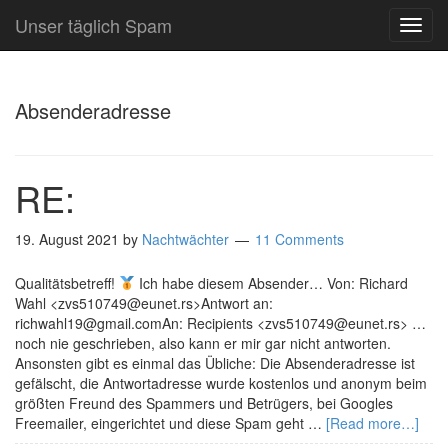
Unser täglich Spam
TOG
NAVI
Absenderadresse
RE:
19. August 2021
by
Nachtwächter
11 Comments
Qualitätsbetreff!
Ich habe diesem Absender… Von: Richard
Wahl <zvs510749@eunet.rs>Antwort an:
richwahl19@gmail.comAn: Recipients <zvs510749@eunet.rs> …
noch nie geschrieben, also kann er mir gar nicht antworten.
Ansonsten gibt es einmal das Übliche: Die Absenderadresse ist
gefälscht, die Antwortadresse wurde kostenlos und anonym beim
größten Freund des Spammers und Betrügers, bei Googles
Freemailer, eingerichtet und diese Spam geht …
[Read more…]