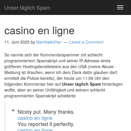
Unser täglich Spam
TOG
NAVI
casino en ligne
11. Juni 2025
by
Nachtwächter
Leave a Comment
So nannte sich der Kommentarspammer mit schlecht
programmiertem Spamskript und seiner IP-Adresse eines
größeren Hostingdienstleisters aus den USA (meine Abuse-
Meldung ist draußen, wenn ich dem Dank dafür glauben darf,
ermittelt die Polizei bereits), der heute um 11:06 Uhr den
folgenden Kommentar hier auf
Unser täglich Spam
hinterlegen
wollte, aber an seiner Unfähigkeit und seinem schlecht
programmierten Spamskript scheiterte:
Nicely put. Many thanks.
casino en ligne
You reported it perfectly.
casino en ligne