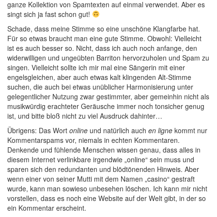
ganze Kollektion von Spamtexten auf einmal verwendet. Aber es
singt sich ja fast schon gut!
Schade, dass meine Stimme so eine unschöne Klangfarbe hat.
Für so etwas braucht man eine gute Stimme. Obwohl: Vielleicht
ist es auch besser so. Nicht, dass ich auch noch anfange, den
widerwilligen und ungeübten Barriton hervorzuholen und Spam zu
singen. Vielleicht sollte ich mir mal eine Sängerin mit einer
engelsgleichen, aber auch etwas kalt klingenden Alt-Stimme
suchen, die auch bei etwas unüblicher Harmonisierung unter
gelegentlicher Nutzung zwar gestimmter, aber gemeinhin nicht als
musikwürdig erachteter Geräusche immer noch tonsicher genug
ist, und bitte bloß nicht zu viel Ausdruck dahinter…
Übrigens: Das Wort
online
und natürlich auch
en ligne
kommt nur
Kommentarspams vor, niemals in echten Kommentaren.
Denkende und fühlende Menschen wissen genau, dass alles in
diesem Internet verlinkbare irgendwie „online“ sein muss und
sparen sich den redundanten und blödtönenden Hinweis. Aber
wenn einer von seiner Mutti mit dem Namen „casino“ gestraft
wurde, kann man sowieso unbesehen löschen. Ich kann mir nicht
vorstellen, dass es noch eine Website auf der Welt gibt, in der so
ein Kommentar erscheint.