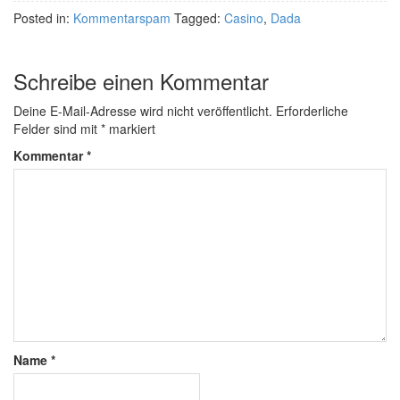
Posted in:
Kommentarspam
Tagged:
Casino
,
Dada
Schreibe einen Kommentar
Deine E-Mail-Adresse wird nicht veröffentlicht.
Erforderliche
Felder sind mit
*
markiert
Kommentar
*
Name
*