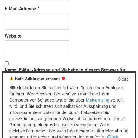
E-Mail-Adresse
*
Website
Name, E-Mail-Adresse und Website in diesem Browser für
meinen nächsten Kommentar speichern.
Kein Adblocker erkannt
Close
Bitte installieren Sie so schnell wie möglich einen Adblocker
für ihren Webbrowser! Sie schützen damit die Ihren
Computer vor Schadsoftware, die über
Malvertising
verteilt
wird, und Sie schützen sich selbst vor Ausspähung und
intransparentem Datenhandel durch halbseiden bis
grenzkriminell vorgehende Wirtschaftsunternehmen. Das ist
Grund genug, einen Adblocker zu verwenden. Aber
Copyright © 2026 Unser täglich Spam.
gleichzeitig machen Sie auch Ihre gesamte Interneterfahrung
Mobile
WordPress Theme by themehall.com
schöner, erfreulicher und schneller. Ich empfehle
uBlock