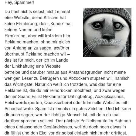
Hey, Spammer!
Du hast nichts selbst, nicht einmal
eine Website, deine Klitsche hat
keine Firmierung, dein „Kunde“ hat
keinen Namen und keine
Firmierung, aber will trotzdem hier
Reklame machen, ohne mir gleich
von Anfang an zu sagen,
wofür
er
überhaupt Reklame machen will –
das ist für mich, der ich im Lande
der Linkhaftung eine Website
betreibe und darüber hinaus aus Anstandsgründen nicht meine
wenigen Leser zu Betrügern und Abzockern stupsen will, nämlich
das Wichtigste. Natürlich weiß ich trotzdem, was das für eine
Reklame ist, die du mir reindrücken möchtest, und zwar wegen
deiner Spam: Es ist Reklame für Datingbetrug, Abzockcasinos,
Reichwerdexperten, Quacksalberei oder kriminelle Websites mit
Schadsoftwafe. Spam ist niemals ein gutes Zeichen. Und ich kann
dir auch sagen, wer der richtige Mensch ist, mit dem du mal
darüber sprechen solltest: Der nächste Polizeibeamte im Rahmen
eines umfassenden Geständnisses, weil du doch noch etwas in
dir fühlst und den Ekel vor dir selbst einfach nicht mehr erträgst.