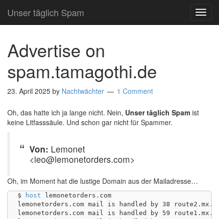
Unser täglich Spam
TOG
NAVI
Advertise on
spam.tamagothi.de
23. April 2025
by
Nachtwächter
1 Comment
Oh, das hatte ich ja lange nicht. Nein,
Unser täglich Spam
ist
keine Litfasssäule. Und schon gar nicht für Spammer.
Von:
Lemonet
<leo@lemonetorders.com>
Oh, im Moment hat die lustige Domain aus der Mailadresse…
$ 
host
 lemonetorders.com

lemonetorders.com mail is handled by 38 route2.mx.cl
lemonetorders.com mail is handled by 59 route1.mx.cl