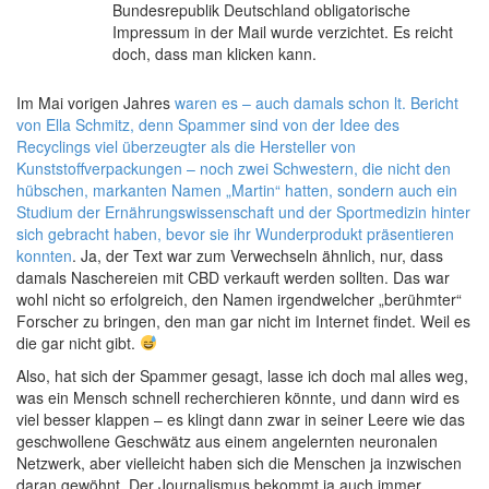
Bundesrepublik Deutschland obligatorische
Impressum in der Mail wurde verzichtet. Es reicht
doch, dass man klicken kann.
Im Mai vorigen Jahres
waren es – auch damals schon lt. Bericht
von Ella Schmitz, denn Spammer sind von der Idee des
Recyclings viel überzeugter als die Hersteller von
Kunststoffverpackungen – noch zwei Schwestern, die nicht den
hübschen, markanten Namen „Martin“ hatten, sondern auch ein
Studium der Ernährungswissenschaft und der Sportmedizin hinter
sich gebracht haben, bevor sie ihr Wunderprodukt präsentieren
konnten
. Ja, der Text war zum Verwechseln ähnlich, nur, dass
damals Naschereien mit CBD verkauft werden sollten. Das war
wohl nicht so erfolgreich, den Namen irgendwelcher „berühmter“
Forscher zu bringen, den man gar nicht im Internet findet. Weil es
die gar nicht gibt.
Also, hat sich der Spammer gesagt, lasse ich doch mal alles weg,
was ein Mensch schnell recherchieren könnte, und dann wird es
viel besser klappen – es klingt dann zwar in seiner Leere wie das
geschwollene Geschwätz aus einem angelernten neuronalen
Netzwerk, aber vielleicht haben sich die Menschen ja inzwischen
daran gewöhnt. Der Journalismus bekommt ja auch immer