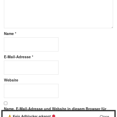
Name
*
E-Mail-Adresse
*
Website
Name, E-Mail-Adresse und Website in diesem Browser für
meinen nächsten Kommentar speichern.
Kein Adblocker erkannt
Close