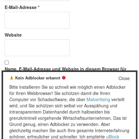
E-Mail-Adresse
*
Website
Name, E-Mail-Adresse und Website in diesem Browser für
meinen nächsten Kommentar speichern.
Kein Adblocker erkannt
Close
Bitte installieren Sie so schnell wie möglich einen Adblocker
für ihren Webbrowser! Sie schützen damit die Ihren
Computer vor Schadsoftware, die über
Malvertising
verteilt
wird, und Sie schützen sich selbst vor Ausspähung und
intransparentem Datenhandel durch halbseiden bis
grenzkriminell vorgehende Wirtschaftsunternehmen. Das ist
Grund genug, einen Adblocker zu verwenden. Aber
Copyright © 2026 Unser täglich Spam.
gleichzeitig machen Sie auch Ihre gesamte Interneterfahrung
Mobile
WordPress Theme by themehall.com
schöner, erfreulicher und schneller. Ich empfehle
uBlock