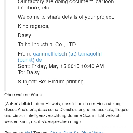
Our factory are doing document, cartoon,
brochure, etc.
Welcome to share details of your project.
Kind regards,
Daisy
Taihe Industrial Co., LTD
From:
gammelfleisch (at) tamagothi
(punkt) de
Sent: Friday, May 15 2015 10:40 AM
To: Daisy
Subject: Re: Picture printing
Ohne weitere Worte.
(Außer vielleicht dem Hinweis, dass ich mich der Einschätzung
dieses Anbieters, dass seine Dienstleistung ohne asoziale, illegale
und bis zur Intelligenzverachtung dumme Spam nicht verkauft
werden kann, nicht widersprechen mag.)
Posted in:
Mail
Tagged:
China
,
Dear Sir
,
Ohne Worte