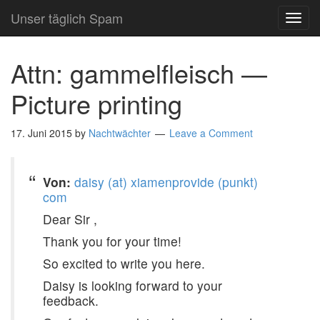
Unser täglich Spam
TOG
NAVI
Attn: gammelfleisch —
Picture printing
17. Juni 2015
by
Nachtwächter
Leave a Comment
Von:
daisy (at) xiamenprovide (punkt)
com
Dear Sir ,
Thank you for your time!
So excited to write you here.
Daisy is looking forward to your
feedback.